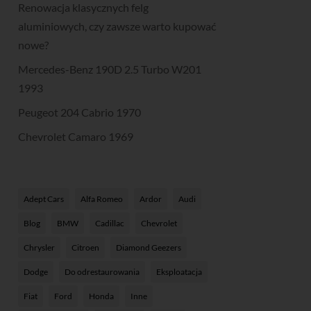
Renowacja klasycznych felg
aluminiowych, czy zawsze warto kupować
nowe?
Mercedes-Benz 190D 2.5 Turbo W201
1993
Peugeot 204 Cabrio 1970
Chevrolet Camaro 1969
Adept Cars
Alfa Romeo
Ardor
Audi
Blog
BMW
Cadillac
Chevrolet
Chrysler
Citroen
Diamond Geezers
Dodge
Do odrestaurowania
Eksploatacja
Fiat
Ford
Honda
Inne