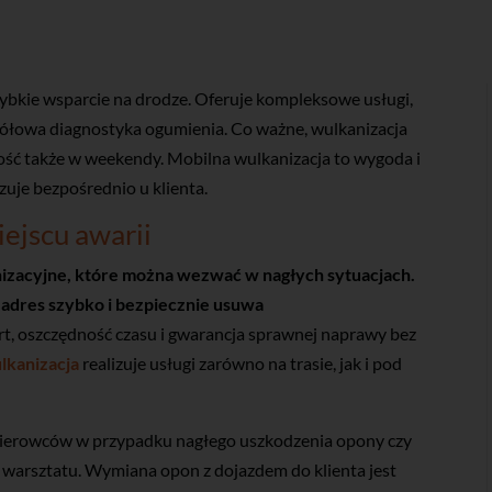
bkie wsparcie na drodze. Oferuje kompleksowe usługi,
ółowa diagnostyka ogumienia. Co ważne, wulkanizacja
ość także w weekendy. Mobilna wulkanizacja to wygoda i
zuje bezpośrednio u klienta.
ejscu awarii
izacyjne, które można wezwać w nagłych sytuacjach.
adres szybko i bezpiecznie usuwa
, oszczędność czasu i gwarancja sprawnej naprawy bez
lkanizacja
realizuje usługi zarówno na trasie, jak i pod
kierowców w przypadku nagłego uszkodzenia opony czy
o warsztatu. Wymiana opon z dojazdem do klienta jest