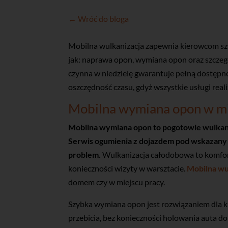
← Wróć do bloga
Mobilna wulkanizacja zapewnia kierowcom szy
jak: naprawa opon, wymiana opon oraz szczeg
czynna w niedzielę gwarantuje pełną dostępn
oszczędność czasu, gdyż wszystkie usługi reali
Mobilna wymiana opon w mi
Mobilna wymiana opon to pogotowie wulkan
Serwis ogumienia z dojazdem pod wskazany 
problem.
Wulkanizacja całodobowa to komfort
konieczności wizyty w warsztacie.
Mobilna wu
domem czy w miejscu pracy.
Szybka wymiana opon jest rozwiązaniem dla 
przebicia, bez konieczności holowania auta d