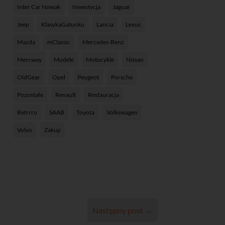
Inter Car Nowak
Inwestycja
Jaguar
Jeep
KlasykaGatunku
Lancia
Lexus
Mazda
mClassic
Mercedes-Benz
Mercway
Modele
Motocykle
Nissan
OldGear
Opel
Peugeot
Porsche
Pozostałe
Renault
Restauracja
Retrrro
SAAB
Toyota
Volkswagen
Volvo
Zakup
Następny post
→