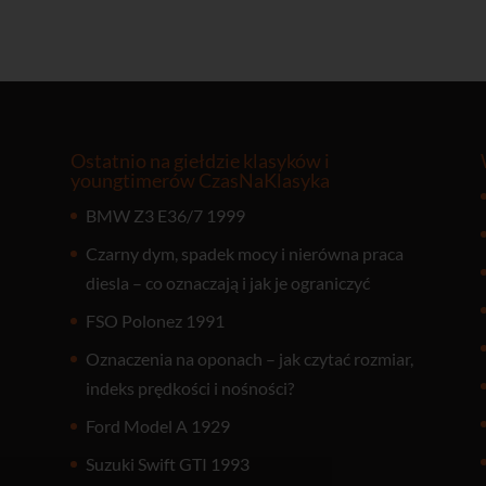
Ostatnio na giełdzie klasyków i
youngtimerów CzasNaKlasyka
BMW Z3 E36/7 1999
Czarny dym, spadek mocy i nierówna praca
diesla – co oznaczają i jak je ograniczyć
FSO Polonez 1991
Oznaczenia na oponach – jak czytać rozmiar,
indeks prędkości i nośności?
Ford Model A 1929
Suzuki Swift GTI 1993