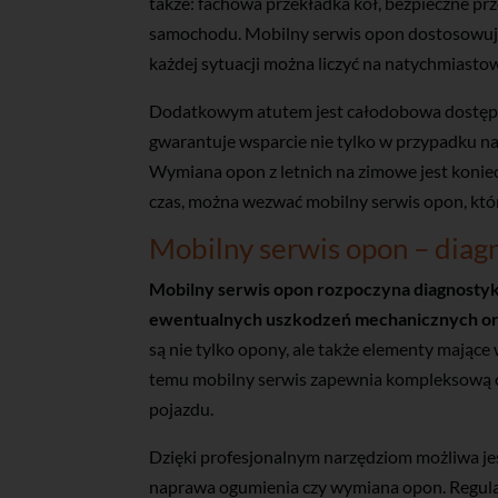
także: fachowa przekładka kół, bezpieczne p
samochodu. Mobilny serwis opon dostosowuje 
każdej sytuacji można liczyć na natychmiasto
Dodatkowym atutem jest całodobowa dostępno
gwarantuje wsparcie nie tylko w przypadku nag
Wymiana opon z letnich na zimowe jest koniecz
czas, można wezwać mobilny serwis opon, któ
Mobilny serwis opon – diag
Mobilny serwis opon rozpoczyna diagnostyk
ewentualnych uszkodzeń mechanicznych ora
są nie tylko opony, ale także elementy mające w
temu mobilny serwis zapewnia kompleksową o
pojazdu.
Dzięki profesjonalnym narzędziom możliwa jest
naprawa ogumienia czy wymiana opon. Regular