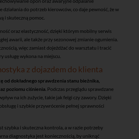
rzechowywanie opon oraz awaryjne odpalanie
działania do potrzeb kierowców, co daje pewność, że w
wą i skuteczną pomoc.
ść oraz elastyczność, dzięki którym mobilny serwis
łej awarii, ale także przy sezonowej zmianie ogumienia.
nością, więc zamiast dojeżdżać do warsztatu i tracić
ry usługę wykona na miejscu.
nostyka z dojazdem do klienta
ę od dokładnego sprawdzenia stanu bieżnika,
z poziomu ciśnienia
. Podczas przeglądu sprawdzane
pływ na ich zużycie, takie jak felgi czy zawory. Dzięki
bsługę i szybkie przywrócenie pełnej sprawności
 szybka i skuteczna kontrola, a w razie potrzeby
na diagnostyka jest koniecznością, by uniknąć