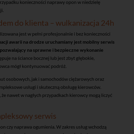
przypadku konieczności naprawy opon w niedzielę
i.
em do klienta – wulkanizacja 24h
izowana jest w pełni profesjonalnie i bez konieczności
acji awarii na drodze uruchamiany jest mobilny serwis
 pozwalający na sprawne i bezpieczne wykonanie
puje na ściance bocznej lub jest zbyt głębokie,
erowca mógł kontynuować podróż.
aut osobowych, jak i samochodów ciężarowych oraz
mpleksowe usługi i skuteczną obsługę kierowców.
 że nawet w nagłych przypadkach kierowcy mogą liczyć
mpleksowy serwis
pon czy naprawa ogumienia. W zakres usług wchodzą