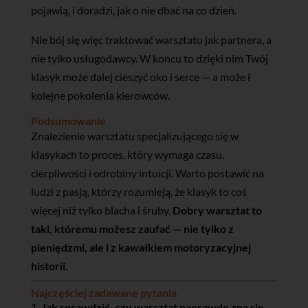
pojawią, i doradzi, jak o nie dbać na co dzień.
Nie bój się więc traktować warsztatu jak partnera, a
nie tylko usługodawcy. W końcu to dzięki nim Twój
klasyk może dalej cieszyć oko i serce — a może i
kolejne pokolenia kierowców.
Podsumowanie
Znalezienie warsztatu specjalizującego się w
klasykach to proces, który wymaga czasu,
cierpliwości i odrobiny intuicji. Warto postawić na
ludzi z pasją, którzy rozumieją, że klasyk to coś
więcej niż tylko blacha i śruby.
Dobry warsztat to
taki, któremu możesz zaufać — nie tylko z
pieniędzmi, ale i z kawałkiem motoryzacyjnej
historii.
Najczęściej zadawane pytania
Jak sprawdzić, czy warsztat naprawdę zna się