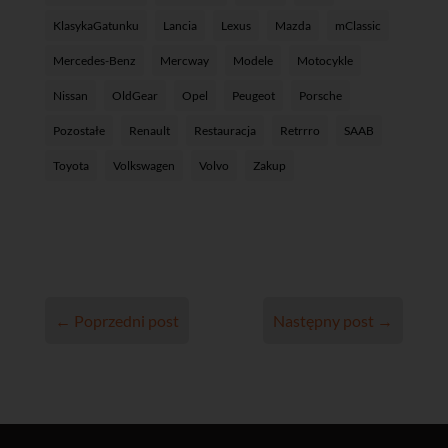
KlasykaGatunku
Lancia
Lexus
Mazda
mClassic
Mercedes-Benz
Mercway
Modele
Motocykle
Nissan
OldGear
Opel
Peugeot
Porsche
Pozostałe
Renault
Restauracja
Retrrro
SAAB
Toyota
Volkswagen
Volvo
Zakup
←
Poprzedni post
Następny post
→