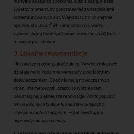
nie tylko okazja do spotkania ludzi z pasją, ale też
świetny moment, by porozmawiać z właścicielami
odrestaurowanych aut. Większość z nich chętnie
opowie, kto „robił” ich samochód i czy warto.
Czasem jedno takie spotkanie może zaoszczędzić Ci
miesięcy poszukiwań.
3. Lokalne rekomendacje
Nie zawsze trzeba szukać daleko. W wielu miastach
działają małe, rodzinne warsztaty z wieloletnim
doświadczeniem. Choć nie mają nowoczesnych
stron internetowych, często to właśnie tam
powstają najpiękniejsze renowacje.
Warto popytać
wśród lokalnych klubów lub nawet w sklepach z
częściami motoryzacyjnymi — tam wiedzą, kto
naprawdę zna się na rzeczy.
Czytaj również o tym temacie na blogu auto-vip.pl