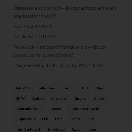
Oznaczenia na oponach – jak czytać rozmiar, indeks
prędkości i nośności?
Ford Model A 1929
Suzuki Swift GTI 1993
Renowacja klasycznych felg aluminiowych, czy
zawsze warto kupować nowe?
Mercedes-Benz 190D 2.5 Turbo W201 1993
Adept Cars
Alfa Romeo
Ardor
Audi
Blog
BMW
Cadillac
Chevrolet
Chrysler
Citroen
Diamond Geezers
Dodge
Do odrestaurowania
Eksploatacja
Fiat
Ford
Honda
Inne
Inter Car Nowak
Inwestycja
Jaguar
Jeep