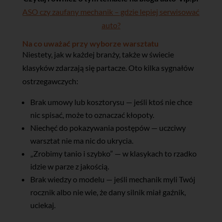
ASO czy zaufany mechanik – gdzie lepiej serwisować
auto?
Na co uważać przy wyborze warsztatu
Niestety, jak w każdej branży, także w świecie
klasyków zdarzają się partacze. Oto kilka sygnałów
ostrzegawczych:
Brak umowy lub kosztorysu — jeśli ktoś nie chce
nic spisać, może to oznaczać kłopoty.
Niechęć do pokazywania postępów — uczciwy
warsztat nie ma nic do ukrycia.
„Zrobimy tanio i szybko” — w klasykach to rzadko
idzie w parze z jakością.
Brak wiedzy o modelu — jeśli mechanik myli Twój
rocznik albo nie wie, że dany silnik miał gaźnik,
uciekaj.