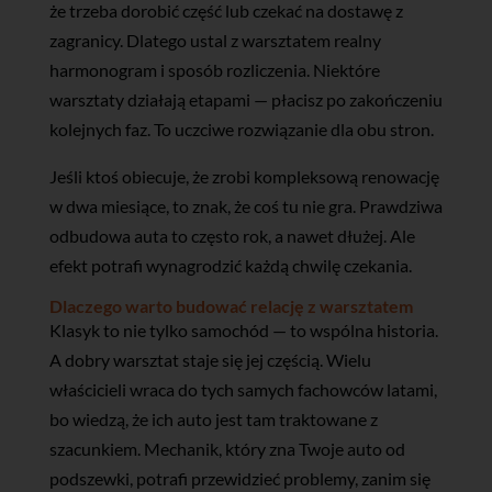
że trzeba dorobić część lub czekać na dostawę z
zagranicy. Dlatego ustal z warsztatem realny
harmonogram i sposób rozliczenia. Niektóre
warsztaty działają etapami — płacisz po zakończeniu
kolejnych faz. To uczciwe rozwiązanie dla obu stron.
Jeśli ktoś obiecuje, że zrobi kompleksową renowację
w dwa miesiące, to znak, że coś tu nie gra. Prawdziwa
odbudowa auta to często rok, a nawet dłużej. Ale
efekt potrafi wynagrodzić każdą chwilę czekania.
Dlaczego warto budować relację z warsztatem
Klasyk to nie tylko samochód — to wspólna historia.
A dobry warsztat staje się jej częścią. Wielu
właścicieli wraca do tych samych fachowców latami,
bo wiedzą, że ich auto jest tam traktowane z
szacunkiem. Mechanik, który zna Twoje auto od
podszewki, potrafi przewidzieć problemy, zanim się