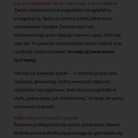
Jak przygotować się do rozmowy z warsztatem
Zanim zadzwonisz lub pojedziesz na oględziny,
przygotuj się. Spisz, co chcesz zrobić, jakie masz
oczekiwania i budżet. Dobrze mieć też
dokumentację auta: zdjęcia, numery części, historię
napraw. To pomoże mechanikowi ocenić zakres prac
i uniknąć nieporozumień.
Im więcej konkretów,
tym lepiej.
Nie bój się zadawać pytań — o metody pracy, czas
realizacji, gwarancję. Dobry warsztat odpowie
cierpliwie i szczegółowo. Jeśli słyszysz ogólniki w
stylu „zobaczymy, jak rozbierzemy”, to znak, że warto
zachować czujność.
Kilka słów o kosztach i czasie
Renowacja klasyka to nie sprint, a maraton. Nawet
drobne prace potrafią się przeciągnąć, gdy okaże się,