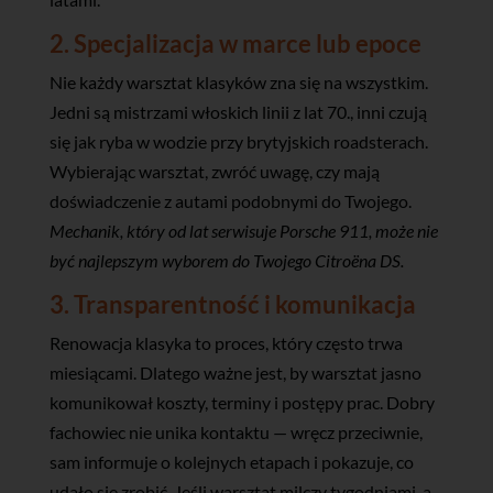
2. Specjalizacja w marce lub epoce
Nie każdy warsztat klasyków zna się na wszystkim.
Jedni są mistrzami włoskich linii z lat 70., inni czują
się jak ryba w wodzie przy brytyjskich roadsterach.
Wybierając warsztat, zwróć uwagę, czy mają
doświadczenie z autami podobnymi do Twojego.
Mechanik, który od lat serwisuje Porsche 911, może nie
być najlepszym wyborem do Twojego Citroëna DS.
3. Transparentność i komunikacja
Renowacja klasyka to proces, który często trwa
miesiącami. Dlatego ważne jest, by warsztat jasno
komunikował koszty, terminy i postępy prac. Dobry
fachowiec nie unika kontaktu — wręcz przeciwnie,
sam informuje o kolejnych etapach i pokazuje, co
udało się zrobić. Jeśli warsztat milczy tygodniami, a