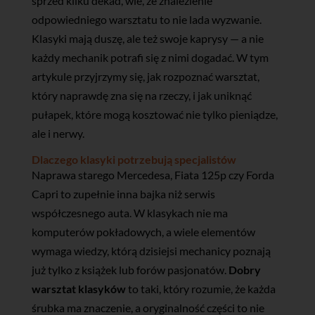
sprzed kilku dekad, wie, że znalezienie
odpowiedniego warsztatu to nie lada wyzwanie.
Klasyki mają duszę, ale też swoje kaprysy — a nie
każdy mechanik potrafi się z nimi dogadać. W tym
artykule przyjrzymy się, jak rozpoznać warsztat,
który naprawdę zna się na rzeczy, i jak uniknąć
pułapek, które mogą kosztować nie tylko pieniądze,
ale i nerwy.
Dlaczego klasyki potrzebują specjalistów
Naprawa starego Mercedesa, Fiata 125p czy Forda
Capri to zupełnie inna bajka niż serwis
współczesnego auta. W klasykach nie ma
komputerów pokładowych, a wiele elementów
wymaga wiedzy, którą dzisiejsi mechanicy poznają
już tylko z książek lub forów pasjonatów.
Dobry
warsztat klasyków
to taki, który rozumie, że każda
śrubka ma znaczenie, a oryginalność części to nie