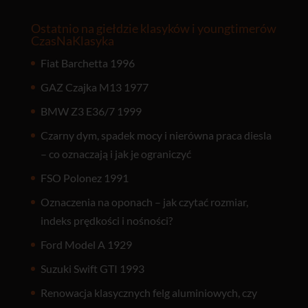
Ostatnio na giełdzie klasyków i youngtimerów
CzasNaKlasyka
Fiat Barchetta 1996
GAZ Czajka M13 1977
BMW Z3 E36/7 1999
Czarny dym, spadek mocy i nierówna praca diesla
– co oznaczają i jak je ograniczyć
FSO Polonez 1991
Oznaczenia na oponach – jak czytać rozmiar,
indeks prędkości i nośności?
Ford Model A 1929
Suzuki Swift GTI 1993
Renowacja klasycznych felg aluminiowych, czy