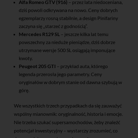
Alfa Romeo GTV (916)
– przez lata niedoceniana,
dziś powoli odkrywana na nowo. Ceny dobrych
egzemplarzy rosną stabilnie, a design Pinifariny
zaczyna się „starzeć z godnością”.
Mercedes R129 SL
– jeszcze kilka lat temu
powszechny za nieduże pieniądze, dziś dobrze
utrzymane wersje 500 SL osiągają imponujące
kwoty.
Peugeot 205 GTI
– przykład auta, którego
legenda przerosła jego parametry. Ceny
oryginałów w dobrym stanie od dawna szybują w
górę.
We wszystkich trzech przypadkach da się zauważyć
wspólny mianownik: oryginalność, historia i emocje.
Nie trzeba szukać supersamochodów, żeby znaleźć
potencjał inwestycyjny – wystarczy zrozumieć, co