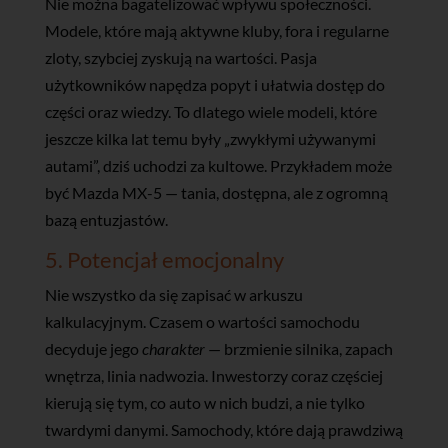
Nie można bagatelizować wpływu społeczności.
Modele, które mają aktywne kluby, fora i regularne
zloty, szybciej zyskują na wartości. Pasja
użytkowników napędza popyt i ułatwia dostęp do
części oraz wiedzy. To dlatego wiele modeli, które
jeszcze kilka lat temu były „zwykłymi używanymi
autami”, dziś uchodzi za kultowe. Przykładem może
być Mazda MX-5 — tania, dostępna, ale z ogromną
bazą entuzjastów.
5. Potencjał emocjonalny
Nie wszystko da się zapisać w arkuszu
kalkulacyjnym. Czasem o wartości samochodu
decyduje jego
charakter
— brzmienie silnika, zapach
wnętrza, linia nadwozia. Inwestorzy coraz częściej
kierują się tym, co auto w nich budzi, a nie tylko
twardymi danymi. Samochody, które dają prawdziwą