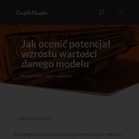
Jak ocenić potencjał
wzrostu wartości
danego modelu
grudzień 2025
Blog
,
Inwestycja
← Wróć do bloga
Dlaczego jedne auta drożeją, a inne stoją w miejscu