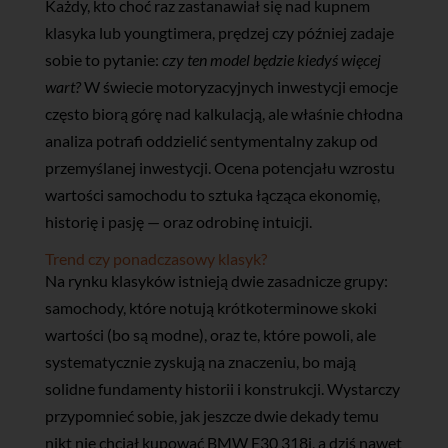
Każdy, kto choć raz zastanawiał się nad kupnem
klasyka lub youngtimera, prędzej czy później zadaje
sobie to pytanie:
czy ten model będzie kiedyś więcej
wart?
W świecie motoryzacyjnych inwestycji emocje
często biorą górę nad kalkulacją, ale właśnie chłodna
analiza potrafi oddzielić sentymentalny zakup od
przemyślanej inwestycji. Ocena potencjału wzrostu
wartości samochodu to sztuka łącząca ekonomię,
historię i pasję — oraz odrobinę intuicji.
Trend czy ponadczasowy klasyk?
Na rynku klasyków istnieją dwie zasadnicze grupy:
samochody, które notują krótkoterminowe skoki
wartości (bo są modne), oraz te, które powoli, ale
systematycznie zyskują na znaczeniu, bo mają
solidne fundamenty historii i konstrukcji. Wystarczy
przypomnieć sobie, jak jeszcze dwie dekady temu
nikt nie chciał kupować BMW E30 318i, a dziś nawet