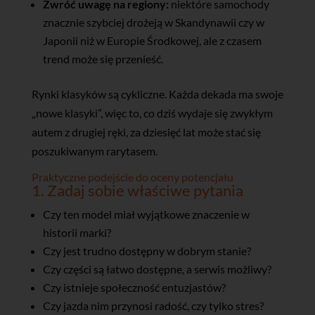
Zwróć uwagę na regiony:
niektóre samochody
znacznie szybciej drożeją w Skandynawii czy w
Japonii niż w Europie Środkowej, ale z czasem
trend może się przenieść.
Rynki klasyków są cykliczne. Każda dekada ma swoje
„nowe klasyki”, więc to, co dziś wydaje się zwykłym
autem z drugiej ręki, za dziesięć lat może stać się
poszukiwanym rarytasem.
Praktyczne podejście do oceny potencjału
1. Zadaj sobie właściwe pytania
Czy ten model miał wyjątkowe znaczenie w
historii marki?
Czy jest trudno dostępny w dobrym stanie?
Czy części są łatwo dostępne, a serwis możliwy?
Czy istnieje społeczność entuzjastów?
Czy jazda nim przynosi radość, czy tylko stres?