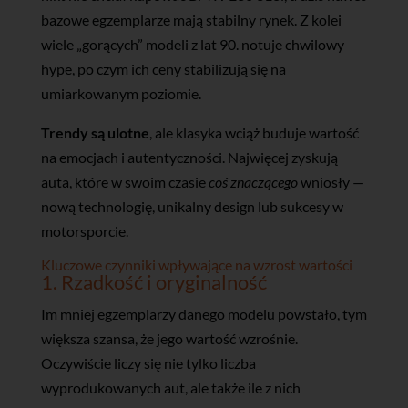
bazowe egzemplarze mają stabilny rynek. Z kolei
wiele „gorących” modeli z lat 90. notuje chwilowy
hype, po czym ich ceny stabilizują się na
umiarkowanym poziomie.
Trendy są ulotne
, ale klasyka wciąż buduje wartość
na emocjach i autentyczności. Najwięcej zyskują
auta, które w swoim czasie
coś znaczącego
wniosły —
nową technologię, unikalny design lub sukcesy w
motorsporcie.
Kluczowe czynniki wpływające na wzrost wartości
1. Rzadkość i oryginalność
Im mniej egzemplarzy danego modelu powstało, tym
większa szansa, że jego wartość wzrośnie.
Oczywiście liczy się nie tylko liczba
wyprodukowanych aut, ale także ile z nich