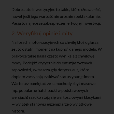
Dobre auto inwestycyjne to takie, które
chcesz mieć
,
nawet jeśli jego wartość nie urośnie spektakularnie.
Pasja to najlepsze zabezpieczenie Twojej inwestycji.
2. Weryfikuj opinie i mity
Na forach motoryzacyjnych co chwilę ktoś ogłasza,
że „to ostatni moment na kupno” danego modelu. W
praktyce takie hasła często wynikają z chwilowej
mody. Podejdź krytycznie do entuzjastycznych
zapowiedzi, zwłaszcza gdy dotyczą aut, które
dopiero zaczynają zyskiwać status youngtimera.
Warto też pamiętać, że samochody zbyt masowe
(np. popularne hatchbacki w podstawowych
wersjach) rzadko stają się wartościowymi klasykami
— wyjątek stanowią egzemplarze o wyjątkowej
historii.