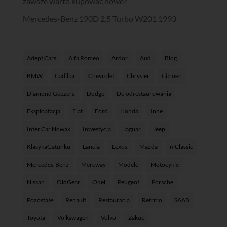
zawsze warto kupować nowe?
Mercedes-Benz 190D 2.5 Turbo W201 1993
Adept Cars
Alfa Romeo
Ardor
Audi
Blog
BMW
Cadillac
Chevrolet
Chrysler
Citroen
Diamond Geezers
Dodge
Do odrestaurowania
Eksploatacja
Fiat
Ford
Honda
Inne
Inter Car Nowak
Inwestycja
Jaguar
Jeep
KlasykaGatunku
Lancia
Lexus
Mazda
mClassic
Mercedes-Benz
Mercway
Modele
Motocykle
Nissan
OldGear
Opel
Peugeot
Porsche
Pozostałe
Renault
Restauracja
Retrrro
SAAB
Toyota
Volkswagen
Volvo
Zakup