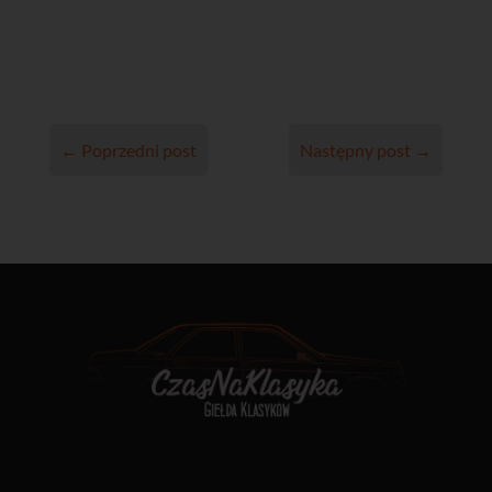
←
Poprzedni post
Następny post
→