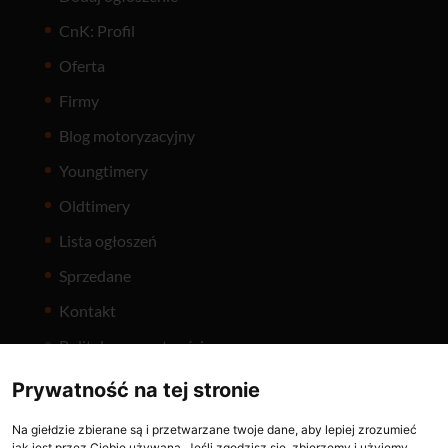
CnK: Profil
Oferta
Firmy
Blog motoryzacyjny
Youngtimery
Oldtimery
Lista ogłoszeń
Sprzedane
Kontakt
Polityka prywatności
Prywatność na tej stronie
Na giełdzie zbierane są i przetwarzane twoje dane, aby lepiej zrozumieć
jak jest przez Ciebie używana. Jeśli zgodzisz się, zbierzemy i użyjemy