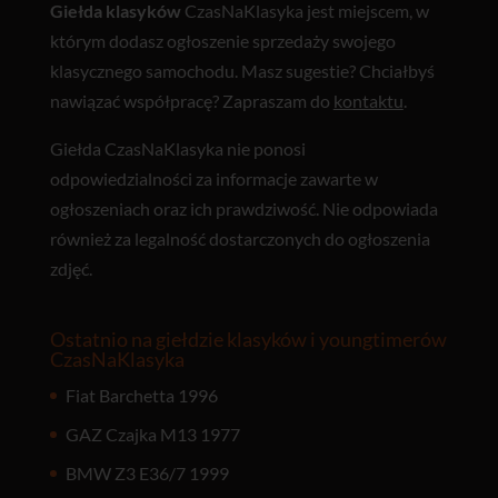
Giełda klasyków
CzasNaKlasyka jest miejscem, w
którym dodasz ogłoszenie sprzedaży swojego
klasycznego samochodu. Masz sugestie? Chciałbyś
nawiązać współpracę? Zapraszam do
kontaktu
.
Giełda CzasNaKlasyka nie ponosi
odpowiedzialności za informacje zawarte w
ogłoszeniach oraz ich prawdziwość. Nie odpowiada
również za legalność dostarczonych do ogłoszenia
zdjęć.
Ostatnio na giełdzie klasyków i youngtimerów
CzasNaKlasyka
Fiat Barchetta 1996
GAZ Czajka M13 1977
BMW Z3 E36/7 1999