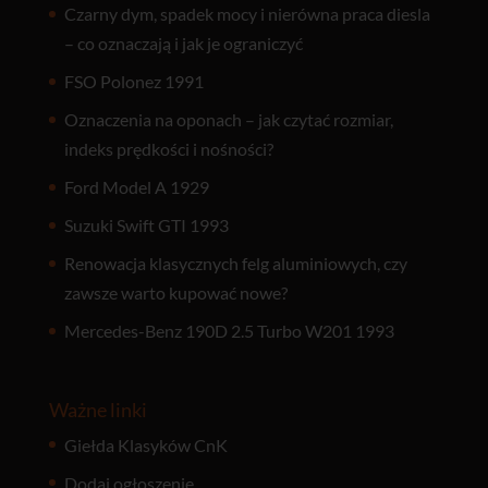
Czarny dym, spadek mocy i nierówna praca diesla
– co oznaczają i jak je ograniczyć
FSO Polonez 1991
Oznaczenia na oponach – jak czytać rozmiar,
indeks prędkości i nośności?
Ford Model A 1929
Suzuki Swift GTI 1993
Renowacja klasycznych felg aluminiowych, czy
zawsze warto kupować nowe?
Mercedes-Benz 190D 2.5 Turbo W201 1993
Ważne linki
Giełda Klasyków CnK
Dodaj ogłoszenie