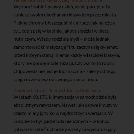
Wyobraź sobie lipcowy dzień, asfalt paruje, a Ty
suniesz swoim ukochanym klasykiem przez miasto.
Piękne chromy błyszczą, silnik mruczy jak należy, a
ty… topisz się w kabinie, jakbyś siedział w piecu
hutniczym. Wtedy rodzi się myśl – może jednak
zamontować klimatyzację? I tu zaczyna się dylemat,
przed którym stanął niemal każdy właściciel klasyka,
który nie boi się modernizacji. Czy warto to robić?
Odpowiedź nie jest jednoznaczna – zależy od tego,
czego oczekujesz od swojego samochodu.
Powiew historii – kiedy chłód był luksusem
W latach 60. i 70. klimatyzacja w samochodzie była
absolutnym rarytasem. Nawet luksusowe limuzyny
często miały ją tylko w najdroższych wersjach. W
Europie to był gadżet dla nielicznych – w końcu
„otwarte szyby” uchodziły wtedy za wystarczający