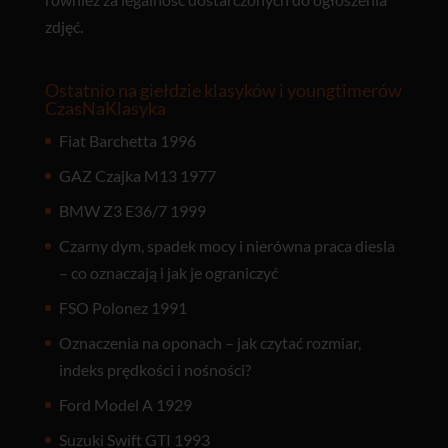
zdjęć.
Ostatnio na giełdzie klasyków i youngtimerów
CzasNaKlasyka
Fiat Barchetta 1996
GAZ Czajka M13 1977
BMW Z3 E36/7 1999
Czarny dym, spadek mocy i nierówna praca diesla
– co oznaczają i jak je ograniczyć
FSO Polonez 1991
Oznaczenia na oponach – jak czytać rozmiar,
indeks prędkości i nośności?
Ford Model A 1929
Suzuki Swift GTI 1993