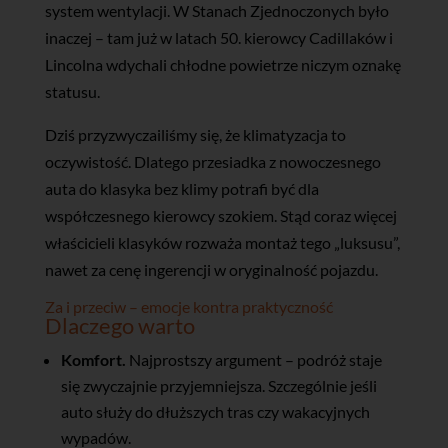
system wentylacji. W Stanach Zjednoczonych było
inaczej – tam już w latach 50. kierowcy Cadillaków i
Lincolna wdychali chłodne powietrze niczym oznakę
statusu.
Dziś przyzwyczailiśmy się, że klimatyzacja to
oczywistość. Dlatego przesiadka z nowoczesnego
auta do klasyka bez klimy potrafi być dla
współczesnego kierowcy szokiem. Stąd coraz więcej
właścicieli klasyków rozważa montaż tego „luksusu”,
nawet za cenę ingerencji w oryginalność pojazdu.
Za i przeciw – emocje kontra praktyczność
Dlaczego warto
Komfort.
Najprostszy argument – podróż staje
się zwyczajnie przyjemniejsza. Szczególnie jeśli
auto służy do dłuższych tras czy wakacyjnych
wypadów.