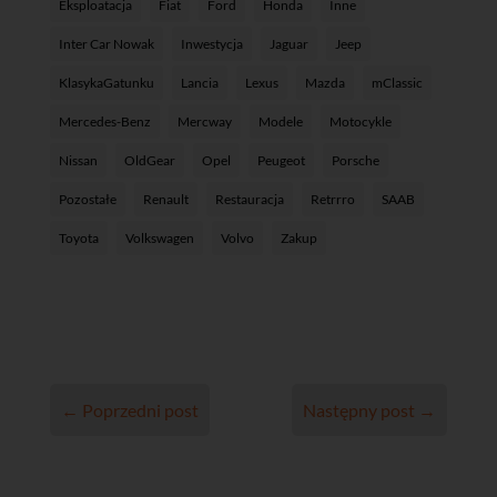
Eksploatacja
Fiat
Ford
Honda
Inne
Inter Car Nowak
Inwestycja
Jaguar
Jeep
KlasykaGatunku
Lancia
Lexus
Mazda
mClassic
Mercedes-Benz
Mercway
Modele
Motocykle
Nissan
OldGear
Opel
Peugeot
Porsche
Pozostałe
Renault
Restauracja
Retrrro
SAAB
Toyota
Volkswagen
Volvo
Zakup
←
Poprzedni post
Następny post
→