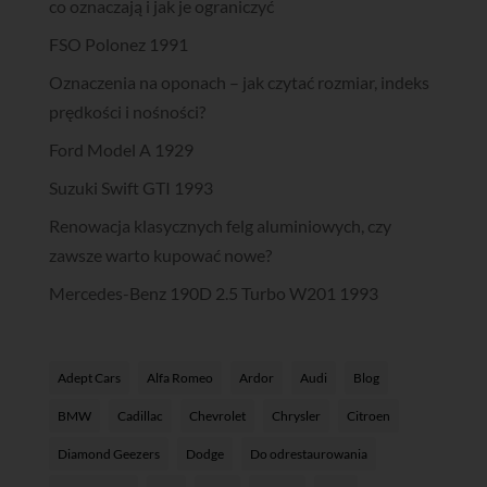
co oznaczają i jak je ograniczyć
FSO Polonez 1991
Oznaczenia na oponach – jak czytać rozmiar, indeks
prędkości i nośności?
Ford Model A 1929
Suzuki Swift GTI 1993
Renowacja klasycznych felg aluminiowych, czy
zawsze warto kupować nowe?
Mercedes-Benz 190D 2.5 Turbo W201 1993
Adept Cars
Alfa Romeo
Ardor
Audi
Blog
BMW
Cadillac
Chevrolet
Chrysler
Citroen
Diamond Geezers
Dodge
Do odrestaurowania