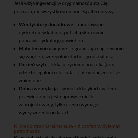
Jeśli wizja ingerencji w oryginalność auta Cię
przeraża, nie wszystko stracone. Są alternatywy:
Wentylatory dodatkowe
– montowane
dyskretnie w kabinie, potrafią skutecznie
poprawić cyrkulację powietrza.
Maty termoizolacyjne
– ograniczają nagrzewanie
się wnętrza, szczególnie dachu i grodzi silnika.
Odcień szyb
– lekka przyciemniana folia (tam,
gdzie to legalne) robi cuda – i nie widać, że coś jest
zmienione.
Dobra wentylacja
– w wielu klasykach system
przewietrzania jest naprawdę nieźle
zaprojektowany, tylko często wymaga…
wyczyszczenia po latach.
Klima kontra charakter auta – filozoficzny dylemat
petrolheada
Każdy właściciel klasyka musi kiedyś zadać sobie