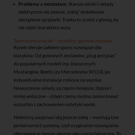
Problemy z montażem.
Starsze silniki i układy
elektryczne nie zawsze „lubią” dodatkowe
obciążenie sprężarki. Trzeba to zrobić z głową, by
nie zabić charakteru auta.
Techniczne smaczki – retrofity i gotowe zestawy
Rynek oferuje całkiem sporo rozwiązań dla
klasyków. Od gotowych zestawów „plug and play”
do popularnych modeli (np. klasycznych
Mustangów, Beetli czy Mercedesów W123), po
indywidualne instalacje robione na wymiar.
Nowoczesne układy są często mniejsze, lżejsze i
mniej widoczne – dzięki czemu można zamontować
wszystko z zachowaniem estetyki epoki.
Niektórzy pasjonaci idą jeszcze dalej – montują tzw.
period-correct
systemy, czyli oryginalne rozwiązania
oferowane w danym okresie jako opcja fabryczna. To