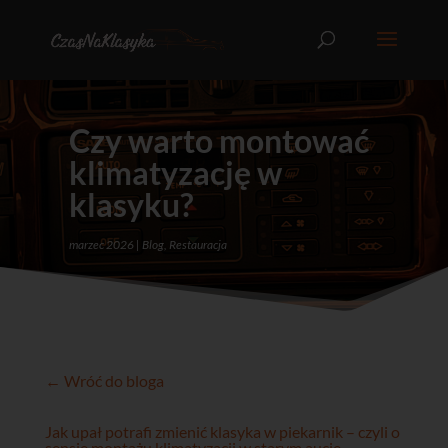
Czy warto montować
klimatyzację w
klasyku?
marzec 2026
Blog
,
Restauracja
← Wróć do bloga
Jak upał potrafi zmienić klasyka w piekarnik – czyli o
sensie montażu klimatyzacji w starym aucie