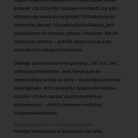
pytanie: czy chcę mieć
muzeum na kołach
, czy auto,
którym naprawdę da się jeździć? Klimatyzacja to
symbol tej decyzji. Nie zabija ducha klasyka, jeśli
podejdziemy do tematu z głową i smakiem. Ale źle
wykonany montaż – potrafi zepsuć duszę auta
szybciej niż ruda pod błotnikiem.
Dlatego zanim odruchowo powiesz „tak” lub „nie”,
zrób listę priorytetów. Jeśli Twoje auto to
weekendowy wózek na zloty – może lepiej trzymać
się oryginału. Jeśli zaś kręcisz tysiące kilometrów
rocznie i chcesz czerpać z jazdy maksimum
przyjemności – chłód z nawiewu może być
błogosławieństwem.
Podsumowanie – zrób to po swojemu
Montaż klimatyzacji w klasyku to nie tylko