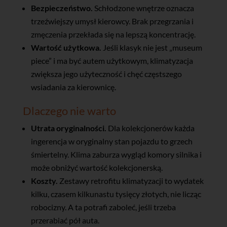
Bezpieczeństwo.
Schłodzone wnętrze oznacza
trzeźwiejszy umysł kierowcy. Brak przegrzania i
zmęczenia przekłada się na lepszą koncentrację.
Wartość użytkowa.
Jeśli klasyk nie jest „museum
piece” i ma być autem użytkowym, klimatyzacja
zwiększa jego użyteczność i chęć częstszego
wsiadania za kierownicę.
Dlaczego nie warto
Utrata oryginalności.
Dla kolekcjonerów każda
ingerencja w oryginalny stan pojazdu to grzech
śmiertelny. Klima zaburza wygląd komory silnika i
może obniżyć wartość kolekcjonerską.
Koszty.
Zestawy retrofitu klimatyzacji to wydatek
kilku, czasem kilkunastu tysięcy złotych, nie licząc
robocizny. A ta potrafi zaboleć, jeśli trzeba
przerabiać pół auta.