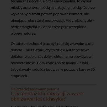
techniczna decyzja, ale też emocjonalna. To wybór
między autentycznością a funkcjonalnością. Dobrze
wykonany retrofit potrafi poprawić komfort, nie
ujmując uroku starej motoryzacji. Ale zrobiony źle –
będzie wyglądał jak obca część przeszczepiona
wbrew naturze.
Ostatecznie chodzi o to, byś czuł się w swoim aucie
dobrze – niezależnie, czy to dzięki autentycznym
detalom z epoki, czy dzięki chłodnemu powiewowi
nowoczesności. Bo w końcu po to mamy klasyki –
żeby dawały radość z jazdy, a nie poczucie kary w 35
stopniach.
Najczęściej zadawane pytania
Czy montaż klimatyzacji zawsze
obniża wartość klasyka?
Nie zawsze. Jeśli instalacja jest wykonana