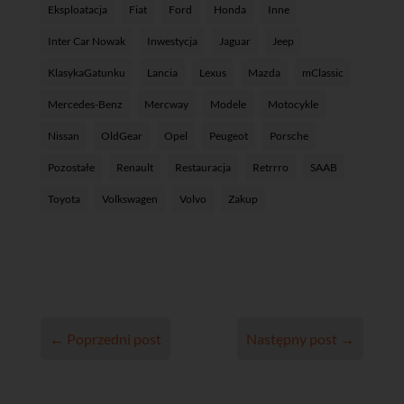
Eksploatacja
Fiat
Ford
Honda
Inne
Inter Car Nowak
Inwestycja
Jaguar
Jeep
KlasykaGatunku
Lancia
Lexus
Mazda
mClassic
Mercedes-Benz
Mercway
Modele
Motocykle
Nissan
OldGear
Opel
Peugeot
Porsche
Pozostałe
Renault
Restauracja
Retrrro
SAAB
Toyota
Volkswagen
Volvo
Zakup
←
Poprzedni post
Następny post
→