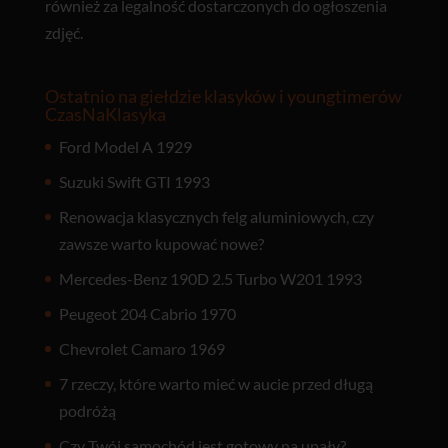
również za legalność dostarczonych do ogłoszenia
zdjęć.
Ostatnio na giełdzie klasyków i youngtimerów
CzasNaKlasyka
Ford Model A 1929
Suzuki Swift GTI 1993
Renowacja klasycznych felg aluminiowych, czy
zawsze warto kupować nowe?
Mercedes-Benz 190D 2.5 Turbo W201 1993
Peugeot 204 Cabrio 1970
Chevrolet Camaro 1969
7 rzeczy, które warto mieć w aucie przed długą
podróżą
Czy Twój samochód jest gotowy na upały?