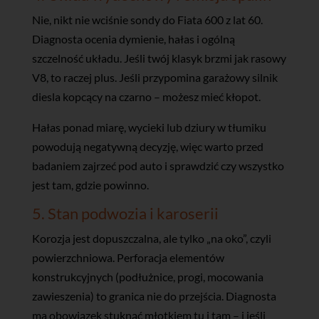
Nie, nikt nie wciśnie sondy do Fiata 600 z lat 60.
Diagnosta ocenia dymienie, hałas i ogólną
szczelność układu. Jeśli twój klasyk brzmi jak rasowy
V8, to raczej plus. Jeśli przypomina garażowy silnik
diesla kopcący na czarno – możesz mieć kłopot.
Hałas ponad miarę, wycieki lub dziury w tłumiku
powodują negatywną decyzję, więc warto przed
badaniem zajrzeć pod auto i sprawdzić czy wszystko
jest tam, gdzie powinno.
5. Stan podwozia i karoserii
Korozja jest dopuszczalna, ale tylko „na oko”, czyli
powierzchniowa. Perforacja elementów
konstrukcyjnych (podłużnice, progi, mocowania
zawieszenia) to granica nie do przejścia. Diagnosta
ma obowiązek stuknąć młotkiem tu i tam – i jeśli