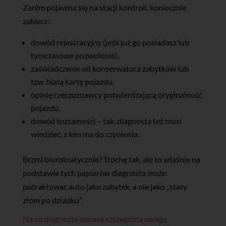
Zanim pojawisz się na stacji kontroli, koniecznie
zabierz:
dowód rejestracyjny (jeśli już go posiadasz lub
tymczasowe pozwolenie),
zaświadczenie od konserwatora zabytków lub
tzw. białą kartę pojazdu,
opinię rzeczoznawcy potwierdzającą oryginalność
pojazdu,
dowód tożsamości – tak, diagnosta też musi
wiedzieć, z kim ma do czynienia.
Brzmi biurokratycznie? Trochę tak, ale to właśnie na
podstawie tych papierów diagnosta może
potraktować auto jako zabytek, a nie jako „stary
złom po dziadku”.
Na co diagnosta zwraca szczególną uwagę