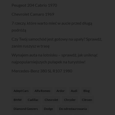
Peugeot 204 Cabrio 1970
Chevrolet Camaro 1969
7 rzeczy, które warto mieć w aucie przed długą
podróżą
Czy Twój samochód jest gotowy na upały? Sprawdź,
zanim ruszysz w trasę
Wynajem auta na lotnisku – sprawdź, jak uniknąć
najpopularniejszych pułapek na turystów!
Mercedes-Benz 380 SL R107 1980
Adept Cars
Alfa Romeo
Ardor
Audi
Blog
BMW
Cadillac
Chevrolet
Chrysler
Citroen
Diamond Geezers
Dodge
Do odrestaurowania