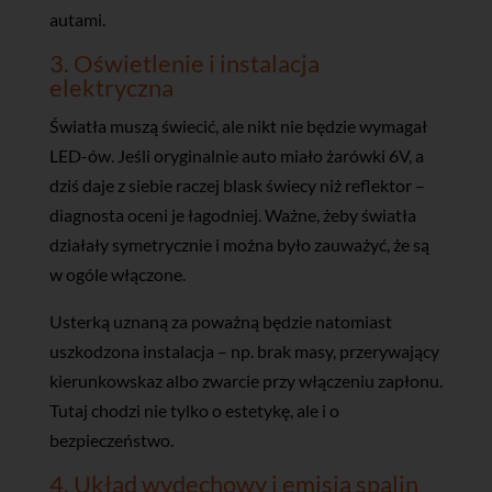
autami.
3. Oświetlenie i instalacja
elektryczna
Światła muszą świecić, ale nikt nie będzie wymagał
LED-ów. Jeśli oryginalnie auto miało żarówki 6V, a
dziś daje z siebie raczej blask świecy niż reflektor –
diagnosta oceni je łagodniej. Ważne, żeby światła
działały symetrycznie i można było zauważyć, że są
w ogóle włączone.
Usterką uznaną za poważną będzie natomiast
uszkodzona instalacja – np. brak masy, przerywający
kierunkowskaz albo zwarcie przy włączeniu zapłonu.
Tutaj chodzi nie tylko o estetykę, ale i o
bezpieczeństwo.
4. Układ wydechowy i emisja spalin