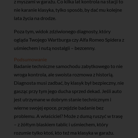
z myszami w garażu. Co kilka lat kontrola na stacji to
nie karanie klasyka, tylko sposób, by dać mu kolejne
lata życia na drodze.
Poza tym, widok zdziwionego diagnosty, który
ogląda Twojego Wartburga czy Alfa Romeo Spidera z
uśmiechem i nutą nostalgii – bezcenny.
Podsumowanie
Badanie techniczne samochodu zabytkowego to nie
wroga kontrola, ale swoista rozmowa z historią.
Diagnosta musi zadbać, by klasyk był bezpieczny, nie
gasząc przy tym jego ducha sprzed dekad. Jeśli auto
jest utrzymane w dobrym stanie technicznym i
wierne swojej epoce, przejdzie badanie bez
problemu. A właściciel? Może z dumą ruszyć w trasę
– z żółtym blaskiem tablic i uśmiechem, który
rozumie tylko ktoś, kto też ma klasyka w garażu.