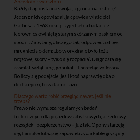
Anegdota z warsztatu
Każdy diagnosta ma swoją „legendarną historię”.
Jeden z nich opowiadał, jak pewien właściciel
Garbusa z 1963 roku przyjechał na badanie z
kierownicą owiniętą starym skórzanym paskiem od
spodni. Zapytany, dlaczego tak, odpowiedział bez
mrugnięcia okiem: „bo w oryginale było też z
brązowej skóry – tylko się rozpadła”. Diagnosta się
zaśmiał, wziął lupę, popukał – i przegląd zaliczony.
Bo liczy się podejście: jeśli ktoś naprawdę dba o
ducha epoki, to widać od razu.
Dlaczego warto robić przegląd nawet, jeśli nie
trzeba?
Prawo nie wymusza regularnych badań
technicznych dla pojazdów zabytkowych, ale zdrowy
rozsądek i bezpieczeństwo – już tak. Opony starzeją
się, hamulce lubią się zapowietrzyć, a kable gryzą się