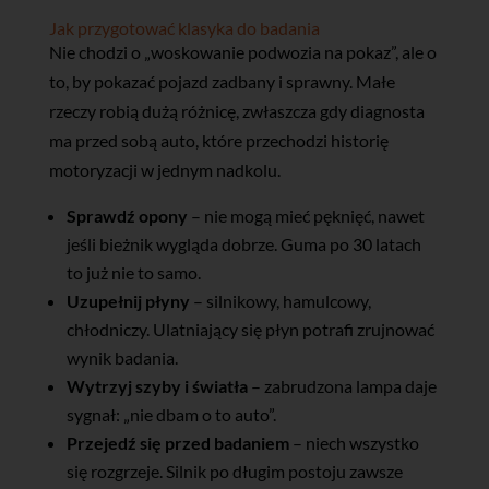
Jak przygotować klasyka do badania
Nie chodzi o „woskowanie podwozia na pokaz”, ale o
to, by pokazać pojazd zadbany i sprawny. Małe
rzeczy robią dużą różnicę, zwłaszcza gdy diagnosta
ma przed sobą auto, które przechodzi historię
motoryzacji w jednym nadkolu.
Sprawdź opony
– nie mogą mieć pęknięć, nawet
jeśli bieżnik wygląda dobrze. Guma po 30 latach
to już nie to samo.
Uzupełnij płyny
– silnikowy, hamulcowy,
chłodniczy. Ulatniający się płyn potrafi zrujnować
wynik badania.
Wytrzyj szyby i światła
– zabrudzona lampa daje
sygnał: „nie dbam o to auto”.
Przejedź się przed badaniem
– niech wszystko
się rozgrzeje. Silnik po długim postoju zawsze