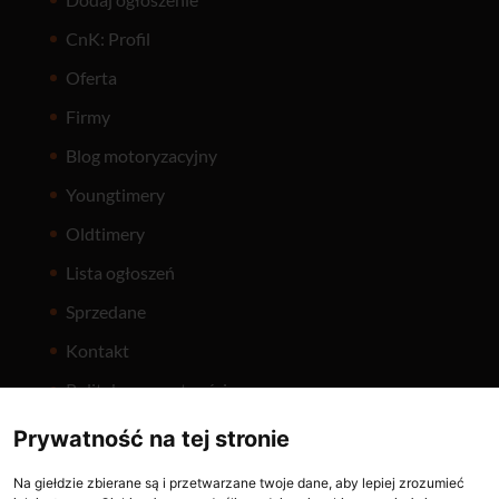
CnK: Profil
Oferta
Firmy
Blog motoryzacyjny
Youngtimery
Oldtimery
Lista ogłoszeń
Sprzedane
Kontakt
Polityka prywatności
Prywatność na tej stronie
Na giełdzie zbierane są i przetwarzane twoje dane, aby lepiej zrozumieć