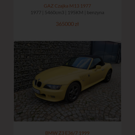
GAZ Czajka M13 1977
1977 | 5460cm3 | 195KM | benzyna
365000 zł
BMW Z3 E36/7 1999