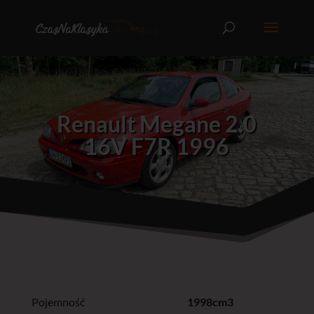
Renault Megane 2.0
16V F7R 1996
Pojemność
1998cm3