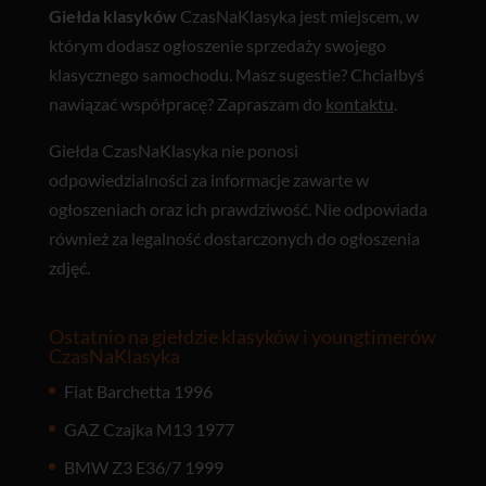
Giełda klasyków
CzasNaKlasyka jest miejscem, w
którym dodasz ogłoszenie sprzedaży swojego
klasycznego samochodu. Masz sugestie? Chciałbyś
nawiązać współpracę? Zapraszam do
kontaktu
.
Giełda CzasNaKlasyka nie ponosi
odpowiedzialności za informacje zawarte w
ogłoszeniach oraz ich prawdziwość. Nie odpowiada
również za legalność dostarczonych do ogłoszenia
zdjęć.
Ostatnio na giełdzie klasyków i youngtimerów
CzasNaKlasyka
Fiat Barchetta 1996
GAZ Czajka M13 1977
BMW Z3 E36/7 1999