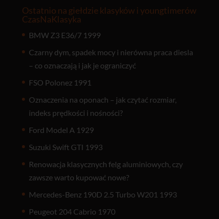
Ostatnio na giełdzie klasyków i youngtimerów
CzasNaKlasyka
BMW Z3 E36/7 1999
Czarny dym, spadek mocy i nierówna praca diesla
– co oznaczają i jak je ograniczyć
FSO Polonez 1991
Oznaczenia na oponach – jak czytać rozmiar,
indeks prędkości i nośności?
Ford Model A 1929
Suzuki Swift GTI 1993
Renowacja klasycznych felg aluminiowych, czy
zawsze warto kupować nowe?
Mercedes-Benz 190D 2.5 Turbo W201 1993
Peugeot 204 Cabrio 1970