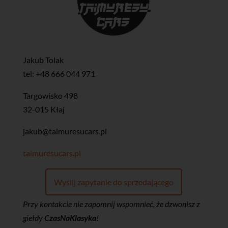
Jakub Tolak
tel: +48 666 044 971
Targowisko 498
32-015 Kłaj
jakub@taimuresucars.pl
taimuresucars.pl
Wyślij zapytanie do sprzedającego
Przy kontakcie nie zapomnij wspomnieć, że dzwonisz z
giełdy
CzasNaKlasyka
!