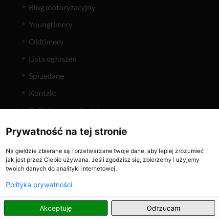
Blog motoryzacyjny
Youngtimery
Oldtimery
Lista ogłoszeń
Sprzedane
Kontakt
Polityka prywatności
Prywatność na tej stronie
Na giełdzie zbierane są i przetwarzane twoje dane, aby lepiej zrozumieć
jak jest przez Ciebie używana. Jeśli zgodzisz się, zbierzemy i użyjemy
twoich danych do analityki internetowej.
Holuje.pl
ČasNaVeterána
Polityka prywatności
PL
Akceptuję
Odrzucam