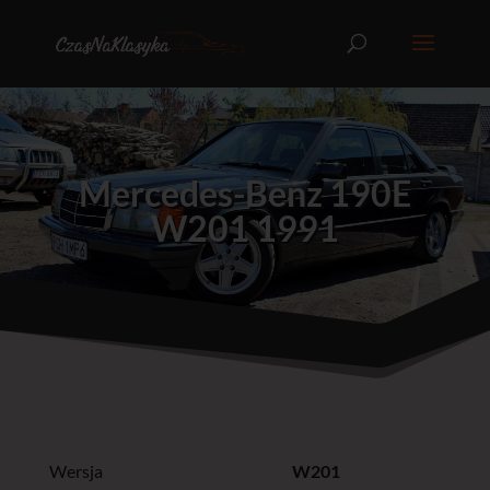
Mercedes-Benz 190E
W201 1991
Wersja
W201