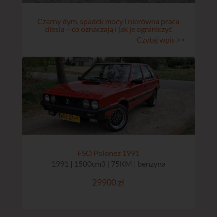
Czarny dym, spadek mocy i nierówna praca
diesla – co oznaczają i jak je ograniczyć
Czytaj wpis >>
FSO Polonez 1991
1991 | 1500cm3 | 75KM | benzyna
29900 zł