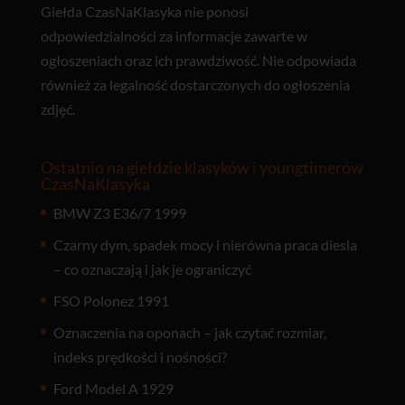
Giełda CzasNaKlasyka nie ponosi
odpowiedzialności za informacje zawarte w
ogłoszeniach oraz ich prawdziwość. Nie odpowiada
również za legalność dostarczonych do ogłoszenia
zdjęć.
Ostatnio na giełdzie klasyków i youngtimerów
CzasNaKlasyka
BMW Z3 E36/7 1999
Czarny dym, spadek mocy i nierówna praca diesla
– co oznaczają i jak je ograniczyć
FSO Polonez 1991
Oznaczenia na oponach – jak czytać rozmiar,
indeks prędkości i nośności?
Ford Model A 1929