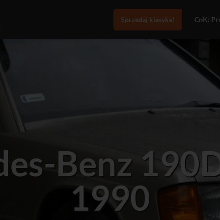
Sprzedaj klasyka!
CnK: Pro
des-Benz 190
1990