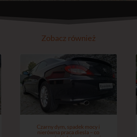
Zobacz również
Czarny dym, spadek mocy i
nierówna praca diesla – co