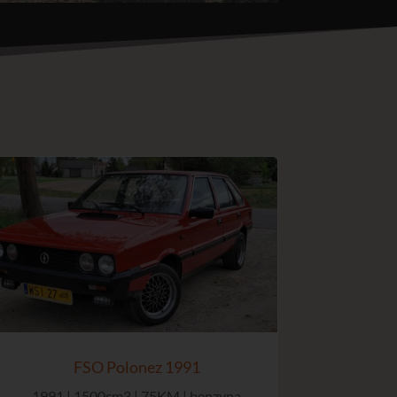
FSO Polonez 1991
1991 | 1500cm3 | 75KM | benzyna