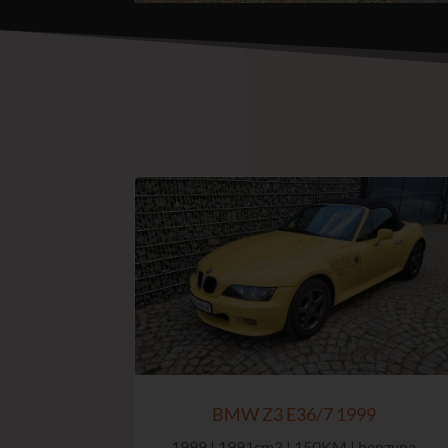
BMW Z3 E36/7 1999
1999 | 1991cm3 | 150KM | benzyna