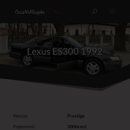
Lexus ES300 1992
Wersja
Prestige
Pojemność
3000cm3