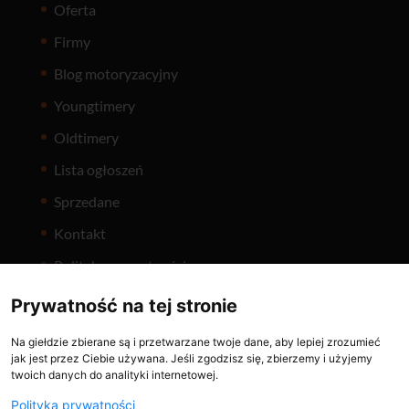
Oferta
Firmy
Blog motoryzacyjny
Youngtimery
Oldtimery
Lista ogłoszeń
Sprzedane
Kontakt
Polityka prywatności
Prywatność na tej stronie
Na giełdzie zbierane są i przetwarzane twoje dane, aby lepiej zrozumieć
jak jest przez Ciebie używana. Jeśli zgodzisz się, zbierzemy i użyjemy
twoich danych do analityki internetowej.
Holuje.pl
ČasNaVeterána
Polityka prywatności