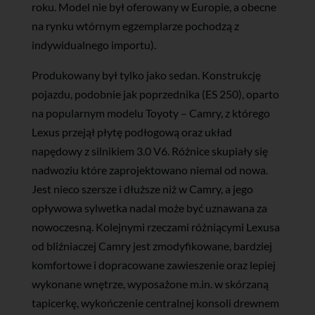
roku. Model nie był oferowany w Europie, a obecne
na rynku wtórnym egzemplarze pochodzą z
indywidualnego importu).
Produkowany był tylko jako sedan. Konstrukcję
pojazdu, podobnie jak poprzednika (ES 250), oparto
na popularnym modelu Toyoty – Camry, z którego
Lexus przejął płytę podłogową oraz układ
napędowy z silnikiem 3.0 V6. Różnice skupiały się
nadwoziu które zaprojektowano niemal od nowa.
Jest nieco szersze i dłuższe niż w Camry, a jego
opływowa sylwetka nadal może być uznawana za
nowoczesną. Kolejnymi rzeczami różniącymi Lexusa
od bliźniaczej Camry jest zmodyfikowane, bardziej
komfortowe i dopracowane zawieszenie oraz lepiej
wykonane wnętrze, wyposażone m.in. w skórzaną
tapicerkę, wykończenie centralnej konsoli drewnem