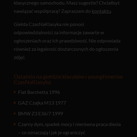
klasycznego samochodu. Masz sugestie? Chciałbyś
nawiązać współpracę? Zapraszam do
kontaktu
.
Giełda CzasNaKlasyka nie ponosi
odpowiedzialności za informacje zawarte w
ogłoszeniach oraz ich prawdziwość. Nie odpowiada
również za legalność dostarczonych do ogłoszenia
zdjęć.
Ostatnio na giełdzie klasyków i youngtimerów
CzasNaKlasyka
Fiat Barchetta 1996
GAZ Czajka M13 1977
BMW Z3 E36/7 1999
Czarny dym, spadek mocy i nierówna praca diesla
– co oznaczają i jak je ograniczyć