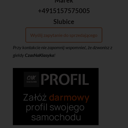
Marek
+4915157575005
Slubice
Wyślij zapytanie do sprzedającego
Przy kontakcie nie zapomnij wspomnieć, że dzwonisz z
giełdy
CzasNaKlasyka
!