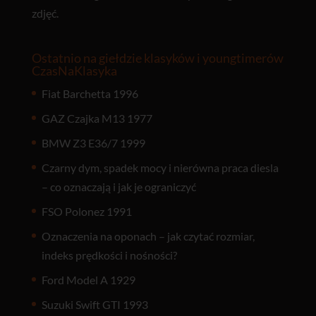
zdjęć.
Ostatnio na giełdzie klasyków i youngtimerów
CzasNaKlasyka
Fiat Barchetta 1996
GAZ Czajka M13 1977
BMW Z3 E36/7 1999
Czarny dym, spadek mocy i nierówna praca diesla
– co oznaczają i jak je ograniczyć
FSO Polonez 1991
Oznaczenia na oponach – jak czytać rozmiar,
indeks prędkości i nośności?
Ford Model A 1929
Suzuki Swift GTI 1993