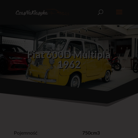
Fiat 600D Multipla
1962
Pojemność
750cm3