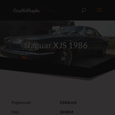
Jaguar XJS 1986
Pojemność
5343cm3
Moc
265KM