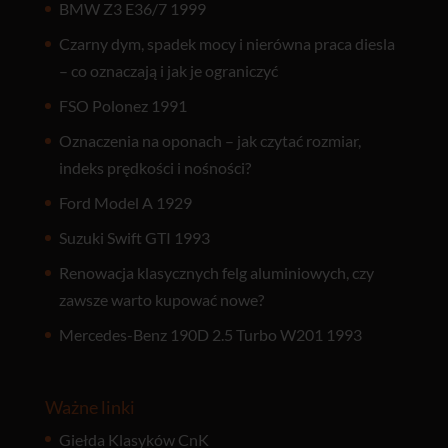
BMW Z3 E36/7 1999
Czarny dym, spadek mocy i nierówna praca diesla
– co oznaczają i jak je ograniczyć
FSO Polonez 1991
Oznaczenia na oponach – jak czytać rozmiar,
indeks prędkości i nośności?
Ford Model A 1929
Suzuki Swift GTI 1993
Renowacja klasycznych felg aluminiowych, czy
zawsze warto kupować nowe?
Mercedes-Benz 190D 2.5 Turbo W201 1993
Ważne linki
Giełda Klasyków CnK