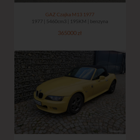
GAZ Czajka M13 1977
1977 | 5460cm3 | 195KM | benzyna
365000 zł