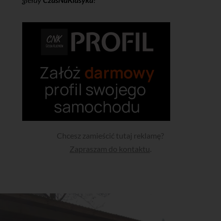
Chcesz zamieścić tutaj reklamę?
Zapraszam do kontaktu
.