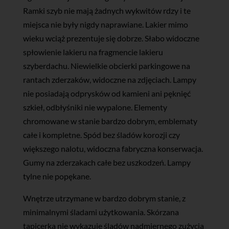
Ramki szyb nie mają żadnych wykwitów rdzy i te
miejsca nie były nigdy naprawiane. Lakier mimo
wieku wciąż prezentuje się dobrze. Słabo widoczne
spłowienie lakieru na fragmencie lakieru
szyberdachu. Niewielkie obcierki parkingowe na
rantach zderzaków, widoczne na zdjęciach. Lampy
nie posiadają odprysków od kamieni ani pęknięć
szkieł, odbłyśniki nie wypalone. Elementy
chromowane w stanie bardzo dobrym, emblematy
całe i kompletne. Spód bez śladów korozji czy
większego nalotu, widoczna fabryczna konserwacja.
Gumy na zderzakach całe bez uszkodzeń. Lampy
tylne nie popękane.
Wnętrze utrzymane w bardzo dobrym stanie, z
minimalnymi śladami użytkowania. Skórzana
tapicerka nie wykazuje śladów nadmiernego zużycia