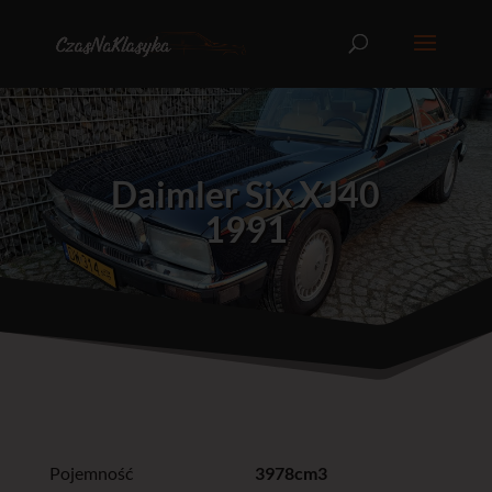
Daimler Six XJ40
1991
Pojemność
3978cm3