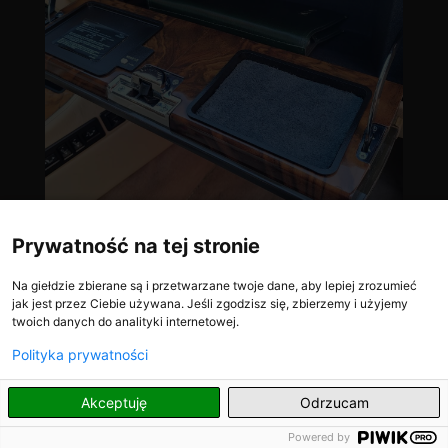
Prywatność na tej stronie
Na giełdzie zbierane są i przetwarzane twoje dane, aby lepiej zrozumieć
jak jest przez Ciebie używana. Jeśli zgodzisz się, zbierzemy i użyjemy
twoich danych do analityki internetowej.
Polityka prywatności
PL
Akceptuję
Odrzucam
Powered by