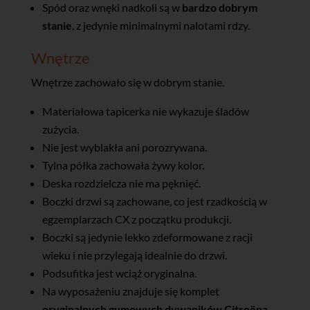
Spód oraz wnęki nadkoli są w
bardzo dobrym
stanie
, z jedynie minimalnymi nalotami rdzy.
Wnętrze
Wnętrze zachowało się w dobrym stanie.
Materiałowa tapicerka nie wykazuje śladów
zużycia.
Nie jest wyblakła ani porozrywana.
Tylna półka zachowała żywy kolor.
Deska rozdzielcza nie ma pęknięć.
Boczki drzwi są zachowane, co jest rzadkością w
egzemplarzach CX z początku produkcji.
Boczki są jedynie lekko zdeformowane z racji
wieku i nie przylegają idealnie do drzwi.
Podsufitka jest wciąż oryginalna.
Na wyposażeniu znajduje się komplet
oryginalnych gumowych dywaników Citroëna
.