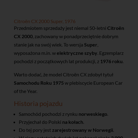
Citroën CX 2000 Super, 1976
Przedmiotem sprzedaży jest niemal 50-letni
Citroën
CX 2000
, zachowany w ponadprzeciętnie dobrym
stanie jak na swój wiek. To wersja
Super
,
wyposażona m.in. w
elektryczne szyby
. Egzemplarz
pochodzi z początkowych lat produkcji, z
1976 roku
.
Warto dodać, że model Citroën CX zdobył tytuł
Samochodu Roku 1975
w plebiscycie European Car
of the Year.
Historia pojazdu
Samochód pochodzi z rynku
norweskiego
.
Przyjechał do Polski
na kołach
.
Do tej pory jest
zarejestrowany w Norwegii
.
W ciągu ostatnich dwóch lat pokonał około
3 000