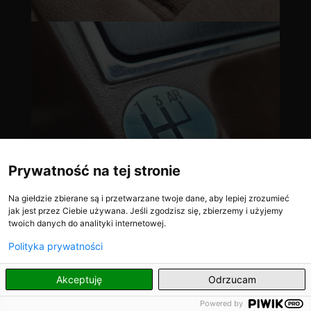
Prywatność na tej stronie
Na giełdzie zbierane są i przetwarzane twoje dane, aby lepiej zrozumieć
jak jest przez Ciebie używana. Jeśli zgodzisz się, zbierzemy i użyjemy
twoich danych do analityki internetowej.
Polityka prywatności
PL
Akceptuję
Odrzucam
Powered by