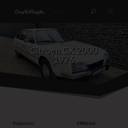
Citroen CX 2000
1976
Pojemność
1985cm3