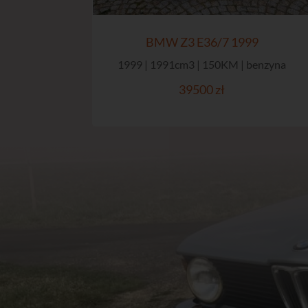
BMW Z3 E36/7 1999
1999 | 1991cm3 | 150KM | benzyna
39500 zł