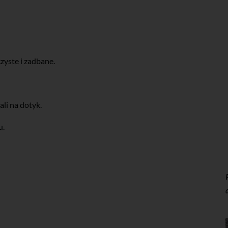
yste i zadbane.
li na dotyk.
u.