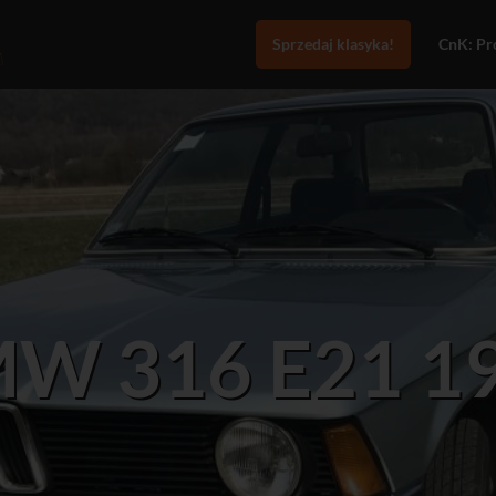
Sprzedaj klasyka!
CnK: Pro
W 316 E21 1