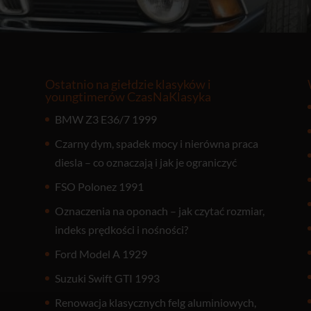
Ostatnio na giełdzie klasyków i
youngtimerów CzasNaKlasyka
BMW Z3 E36/7 1999
Czarny dym, spadek mocy i nierówna praca
diesla – co oznaczają i jak je ograniczyć
FSO Polonez 1991
Oznaczenia na oponach – jak czytać rozmiar,
indeks prędkości i nośności?
Ford Model A 1929
Suzuki Swift GTI 1993
Renowacja klasycznych felg aluminiowych,