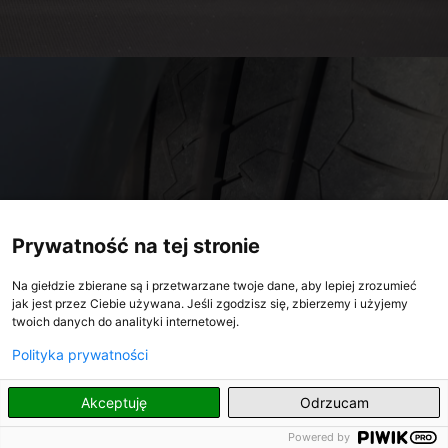
Prywatność na tej stronie
Na giełdzie zbierane są i przetwarzane twoje dane, aby lepiej zrozumieć
jak jest przez Ciebie używana. Jeśli zgodzisz się, zbierzemy i użyjemy
twoich danych do analityki internetowej.
Polityka prywatności
PL
Akceptuję
Odrzucam
Powered by