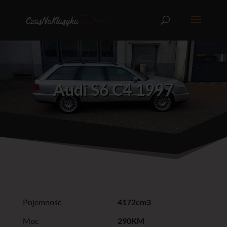
Audi S6 C4 1997
Pojemność
4172cm3
Moc
290KM