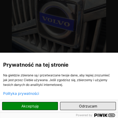
Prywatność na tej stronie
Na giełdzie zbierane są i przetwarzane twoje dane, aby lepiej zrozumieć
jak jest przez Ciebie używana. Jeśli zgodzisz się, zbierzemy i użyjemy
twoich danych do analityki internetowej.
Polityka prywatności
PL
Akceptuję
Odrzucam
Powered by