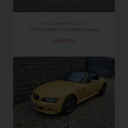
GAZ Czajka M13 1977
1977 | 5460cm3 | 195KM | benzyna
365000 zł