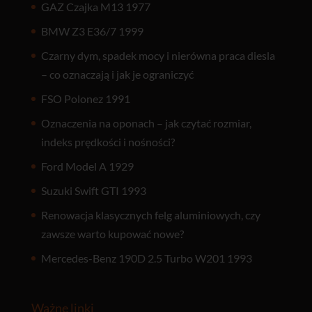
GAZ Czajka M13 1977
BMW Z3 E36/7 1999
Czarny dym, spadek mocy i nierówna praca diesla
– co oznaczają i jak je ograniczyć
FSO Polonez 1991
Oznaczenia na oponach – jak czytać rozmiar,
indeks prędkości i nośności?
Ford Model A 1929
Suzuki Swift GTI 1993
Renowacja klasycznych felg aluminiowych, czy
zawsze warto kupować nowe?
Mercedes-Benz 190D 2.5 Turbo W201 1993
Ważne linki