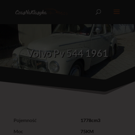
Volvo Pv 544 1961
Pojemność
1778cm3
Moc
75KM