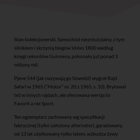
Stan kolekcjonerski. Samochód niezniszczalny, z tym
silnikiem i skrzynią biegów Volvo 1800 według
księgi rekordów Guinnesa, pokonało już ponad 3
miliony mil.
Pjeve 544 (jak nazywają go Szwedzi) wygrał Rajd
Safari w 1965 (“Motor” nr. 20 z 1965, s. 10). Brylował
też w innych rajdach, ale oferowana wersja to
Favorit a nie Sport.
Ten egzemplarz zachowany wg specyfikacji
fabrycznej (tylko założony alternator), garażowany,
od 13 lat użytkowany tylko latem, wzbudza żywy