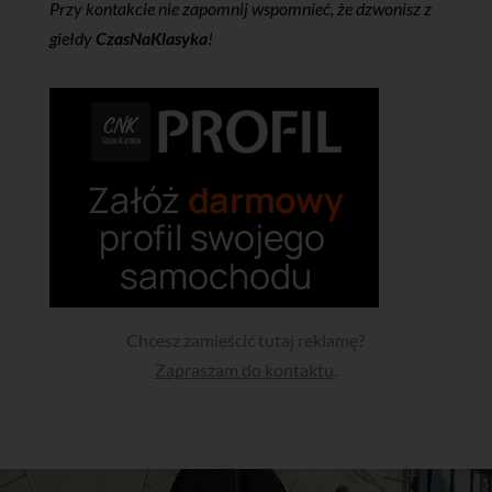
Przy kontakcie nie zapomnij wspomnieć, że dzwonisz z
giełdy
CzasNaKlasyka
!
Chcesz zamieścić tutaj reklamę?
Zapraszam do kontaktu
.