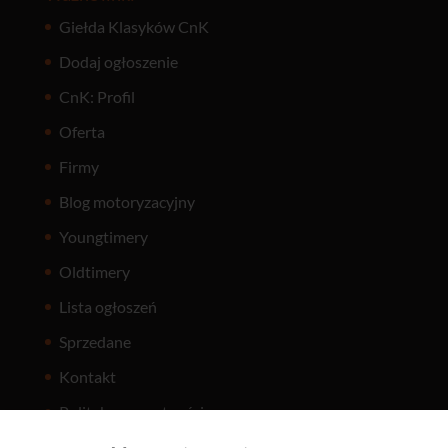
Giełda Klasyków CnK
Dodaj ogłoszenie
CnK: Profil
Oferta
Firmy
Blog motoryzacyjny
Youngtimery
Oldtimery
Lista ogłoszeń
Sprzedane
Kontakt
Polityka prywatności