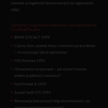
również za legalność dostarczonych do ogłoszenia
zdjęć.
Ostatnio na giełdzie klasyków i youngtimerów
CzasNaKlasyka
BMW Z3 E36/7 1999
Czarny dym, spadek mocy i nierówna praca diesla
– co oznaczają i jak je ograniczyć
FSO Polonez 1991
Oznaczenia na oponach – jak czytać rozmiar,
indeks prędkości i nośności?
Ford Model A 1929
Suzuki Swift GTI 1993
Renowacja klasycznych felg aluminiowych, czy
zawsze warto kupować nowe?