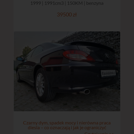
1999 | 1991cm3 | 150KM | benzyna
39500 zł
Czarny dym, spadek mocy i nierówna praca
diesla – co oznaczają i jak je ograniczyć
Czytaj wpis >>