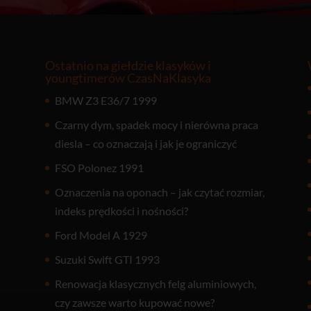
Ostatnio na giełdzie klasyków i
youngtimerów CzasNaKlasyka
BMW Z3 E36/7 1999
Czarny dym, spadek mocy i nierówna praca
diesla – co oznaczają i jak je ograniczyć
FSO Polonez 1991
Oznaczenia na oponach – jak czytać rozmiar,
indeks prędkości i nośności?
Ford Model A 1929
Suzuki Swift GTI 1993
Renowacja klasycznych felg aluminiowych,
czy zawsze warto kupować nowe?