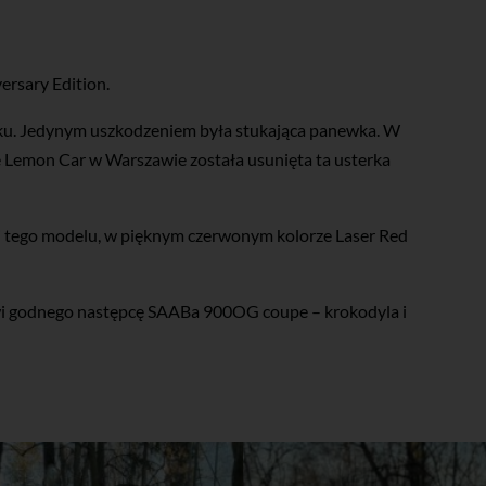
ersary Edition.
u. Jedynym uszkodzeniem była stukająca panewka. W
ie Lemon Car w Warszawie została usunięta ta usterka
ji tego modelu, w pięknym czerwonym kolorze Laser Red
wi godnego następcę SAABa 900OG coupe – krokodyla i