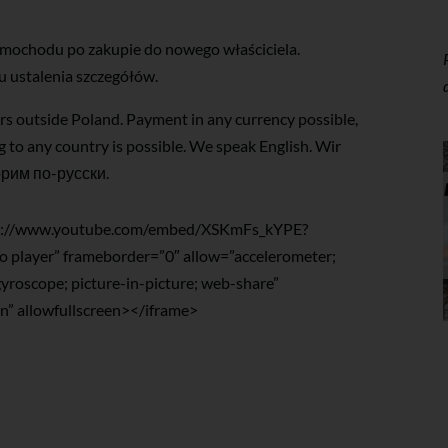
amochodu po zakupie do nowego właściciela.
u ustalenia szczegółów.
ers outside Poland. Payment in any currency possible,
ng to any country is possible. We speak English. Wir
ворим по-русски.
tps://www.youtube.com/embed/XSKmFs_kYPE?
 player” frameborder=”0″ allow=”accelerometer;
gyroscope; picture-in-picture; web-share”
in” allowfullscreen></iframe>