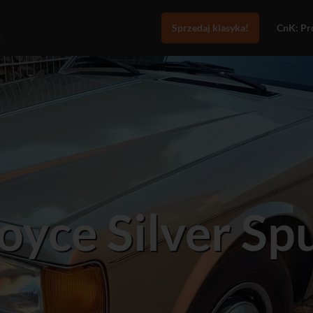
Sprzedaj klasyka!
CnK: Pro
Royce Silver Sp