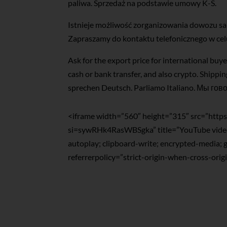
paliwa. Sprzedaż na podstawie umowy K-S.
Istnieje możliwość zorganizowania dowozu s
Zapraszamy do kontaktu telefonicznego w cel
Ask for the export price for international buy
cash or bank transfer, and also crypto. Shippi
sprechen Deutsch. Parliamo Italiano. Мы го
<iframe width=”560″ height=”315″ src=”ht
si=sywRHk4RasWBSgka” title=”YouTube video
autoplay; clipboard-write; encrypted-media; 
referrerpolicy=”strict-origin-when-cross-orig