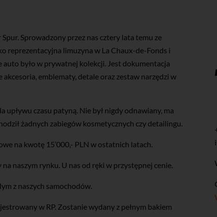
 Spur. Sprowadzony przez nas cztery lata temu ze
ako reprezentacyjna limuzyna w La Chaux-de-Fonds i
 auto było w prywatnej kolekcji. Jest dokumentacja
 akcesoria, emblematy, detale oraz zestaw narzędzi w
la upływu czasu patyną. Nie był nigdy odnawiany, ma
zechodził żadnych zabiegów kosmetycznych czy detailingu.
owe na kwotę 15’000,- PLN w ostatnich latach.
 na naszym rynku. U nas od ręki w przystępnej cenie.
dym z naszych samochodów.
ejestrowany w RP. Zostanie wydany z pełnym bakiem