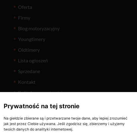
Oferta
Firmy
Blog motoryzacyjny
Youngtimery
Oldtimery
Lista ogłoszeń
Sprzedane
Kontakt
Polityka prywatności
Prywatność na tej stronie
Na giełdzie zbierane są i przetwarzane twoje dane, aby lepiej zrozumieć
jak jest przez Ciebie używana. Jeśli zgodzisz się, zbierzemy i użyjemy
twoich danych do analityki internetowej.
Holuje.pl
ČasNaVeterána