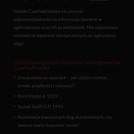
Giełda CzasNaKlasyka nie ponosi
odpowiedzialności za informacje zawarte w
ogłoszeniach oraz ich prawdziwość. Nie odpowiada
również za legalność dostarczonych do ogłoszenia
zdjęć.
Ostatnio na giełdzie klasyków i youngtimerów
CzasNaKlasyka
Oznaczenia na oponach – jak czytać rozmiar,
indeks prędkości i nośności?
Ford Model A 1929
Suzuki Swift GTI 1993
Renowacja klasycznych felg aluminiowych, czy
zawsze warto kupować nowe?