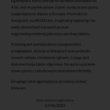
Egzemplarz, który oferuję na sprzedaż posiadam od
4 lat. Jest w perfekcyjnym stanie, myślę że jest jedną
z piękniejszych Alpine w Europie. Pochodzi ze
Szwajcarii, ma 80.000 km, oryginalną tapicerkę i na
wielu elementach karoserii jeszcze
najprawdopodobniej pierwszą warstwę lakieru.
Przebieg jest potwierdzony szwajcarskimi
przeglądami. Jeszcze w Szwajcarii auto przeszło
remont układu chłodzenia i głowic, z czego jest
dokumentacja także zdjęciowa. Na aucie są prawie
nowe opony z zabytkowym bieżnikiem Michelin.
Drugiego takie egzemplarza ze świecą szukać.
Polecam.
Data dodania ogłoszenia
13/06/2023