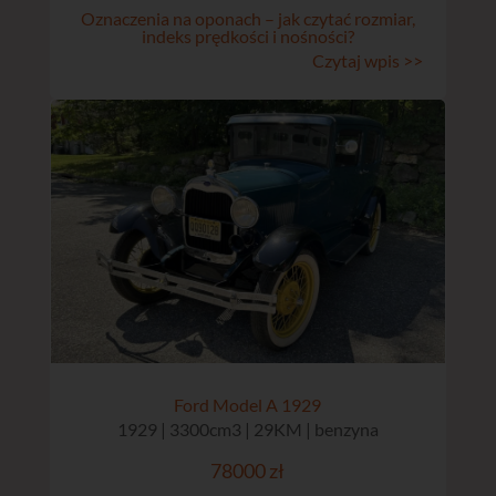
Oznaczenia na oponach – jak czytać rozmiar,
indeks prędkości i nośności?
Czytaj wpis >>
Ford Model A 1929
1929 | 3300cm3 | 29KM | benzyna
78000 zł