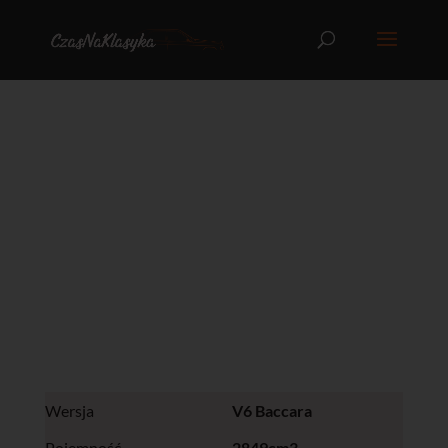
Renault 25 1990
Wersja
V6 Baccara
Pojemność
2849cm3