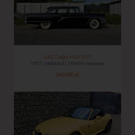
GAZ Czajka M13 1977
1977 | 5460cm3 | 195KM | benzyna
365000 zł