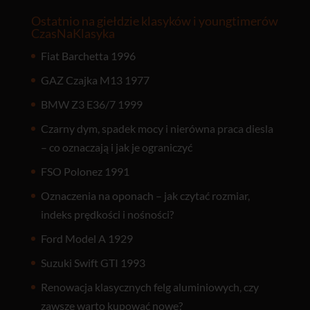
Ostatnio na giełdzie klasyków i youngtimerów
CzasNaKlasyka
Fiat Barchetta 1996
GAZ Czajka M13 1977
BMW Z3 E36/7 1999
Czarny dym, spadek mocy i nierówna praca diesla
– co oznaczają i jak je ograniczyć
FSO Polonez 1991
Oznaczenia na oponach – jak czytać rozmiar,
indeks prędkości i nośności?
Ford Model A 1929
Suzuki Swift GTI 1993
Renowacja klasycznych felg aluminiowych, czy
zawsze warto kupować nowe?