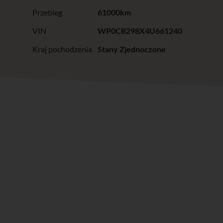
Przebieg
61000km
VIN
WP0CB298X4U661240
Kraj pochodzenia
Stany Zjednoczone