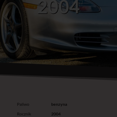
2004
Paliwo
benzyna
Rocznik
2004