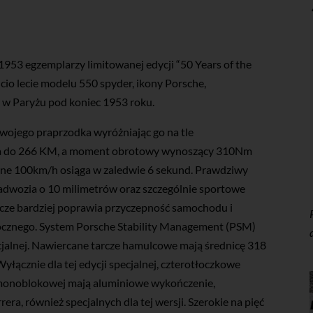
1953 egzemplarzy limitowanej edycji “50 Years of the
-cio lecie modelu 550 spyder, ikony Porsche,
 w Paryżu pod koniec 1953 roku.
wojego praprzodka wyróżniając go na tle
sła do 266 KM, a moment obrotowy wynoszący 310Nm
tne 100km/h osiąga w zaledwie 6 sekund. Prawdziwy
adwozia o 10 milimetrów oraz szczególnie sportowe
zcze bardziej poprawia przyczepność samochodu i
bocznego. System Porsche Stability Management (PSM)
jalnej. Nawiercane tarcze hamulcowe mają średnicę 318
yłącznie dla tej edycji specjalnej, czterotłoczkowe
 monoblokowej mają aluminiowe wykończenie,
era, również specjalnych dla tej wersji. Szerokie na pięć