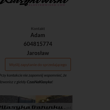
Kontakt
Adam
604815774
Jarosław
Wyślij zapytanie do sprzedającego
Przy kontakcie nie zapomnij wspomnieć, że
dzwonisz z giełdy
CzasNaKlasyka
!