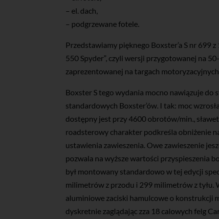
– el. dach,
– podgrzewane fotele.
Przedstawiamy pięknego Boxster’a S nr 699 z 
550 Spyder”, czyli wersji przygotowanej na 50
zaprezentowanej na targach motoryzacyjnych
Boxster S tego wydania mocno nawiązuje do s
standardowych Boxster’ów. I tak: moc wzro
dostępny jest przy 4600 obrotów/min., sławe
roadsterowy charakter podkreśla obniżenie n
ustawienia zawieszenia. Owe zawieszenie jes
pozwala na wyższe wartości przyspieszenia 
był montowany standardowo w tej edycji spec
milimetrów z przodu i 299 milimetrów z tyłu. W
aluminiowe zaciski hamulcowe o konstrukcji
dyskretnie zaglądając zza 18 calowych felg Carr