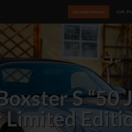
Sprzedaj klasyka!
CnK: Pro
Boxster S “50 
 Limited Editi