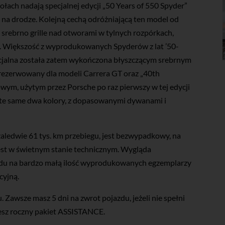
łach nadają specjalnej edycji „50 Years of 550 Spyder”
 na drodze. Kolejną cechą odróżniającą ten model od
rebrno grille nad otworami w tylnych rozpórkach,
. Większość z wyprodukowanych Spyderów z lat ’50-
ecjalna została zatem wykończona błyszczącym srebrnym
arezerwowany dla modeli Carrera GT oraz „40th
owym, użytym przez Porsche po raz pierwszy w tej edycji
te same dwa kolory, z dopasowanymi dywanami i
.
ledwie 61 tys. km przebiegu, jest bezwypadkowy, na
 jest w świetnym stanie technicznym. Wygląda
lędu na bardzo małą ilość wyprodukowanych egzemplarzy
cyjną.
 Zawsze masz 5 dni na zwrot pojazdu, jeżeli nie spełni
esz roczny pakiet ASSISTANCE.