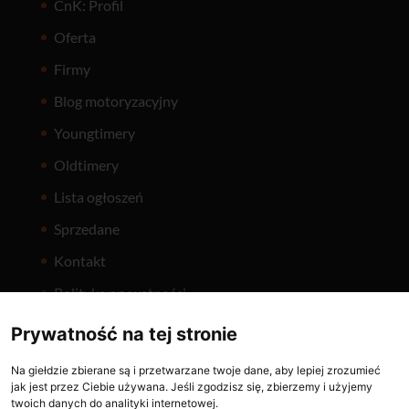
CnK: Profil
Oferta
Firmy
Blog motoryzacyjny
Youngtimery
Oldtimery
Lista ogłoszeń
Sprzedane
Kontakt
Polityka prywatności
Prywatność na tej stronie
Na giełdzie zbierane są i przetwarzane twoje dane, aby lepiej zrozumieć
jak jest przez Ciebie używana. Jeśli zgodzisz się, zbierzemy i użyjemy
twoich danych do analityki internetowej.