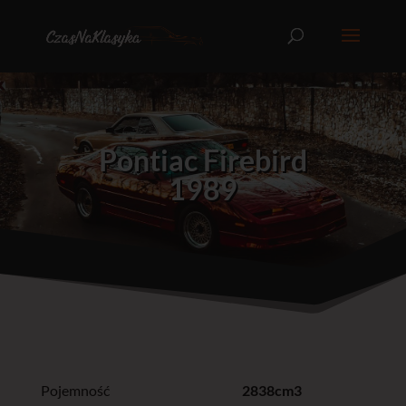
Pontiac Firebird
1989
Pojemność
2838cm3