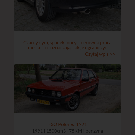
Czarny dym, spadek mocy i nierówna praca
diesla – co oznaczają i jak je ograniczyć
Czytaj wpis >>
FSO Polonez 1991
1991 | 1500cm3 | 75KM | benzyna