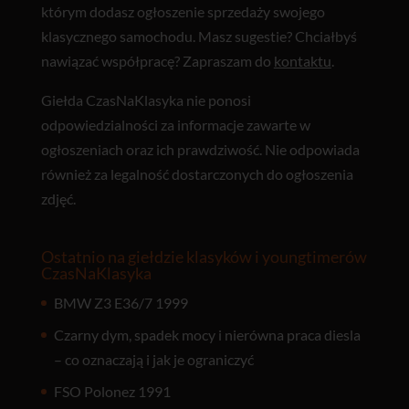
którym dodasz ogłoszenie sprzedaży swojego
klasycznego samochodu. Masz sugestie? Chciałbyś
nawiązać współpracę? Zapraszam do
kontaktu
.
Giełda CzasNaKlasyka nie ponosi
odpowiedzialności za informacje zawarte w
ogłoszeniach oraz ich prawdziwość. Nie odpowiada
również za legalność dostarczonych do ogłoszenia
zdjęć.
Ostatnio na giełdzie klasyków i youngtimerów
CzasNaKlasyka
BMW Z3 E36/7 1999
Czarny dym, spadek mocy i nierówna praca diesla
– co oznaczają i jak je ograniczyć
FSO Polonez 1991