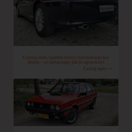
Czarny dym, spadek mocy i nierówna praca
diesla – co oznaczają i jak je ograniczyć
Czytaj wpis >>