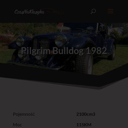
Pilgrim Bulldog 1982
Pojemność
2100cm3
Moc
115KM