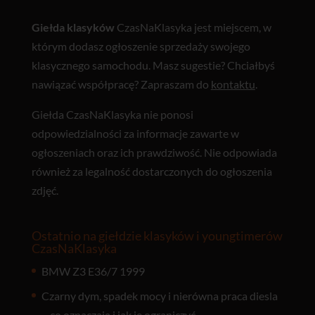
Giełda klasyków
CzasNaKlasyka jest miejscem, w
którym dodasz ogłoszenie sprzedaży swojego
klasycznego samochodu. Masz sugestie? Chciałbyś
nawiązać współpracę? Zapraszam do
kontaktu
.
Giełda CzasNaKlasyka nie ponosi
odpowiedzialności za informacje zawarte w
ogłoszeniach oraz ich prawdziwość. Nie odpowiada
również za legalność dostarczonych do ogłoszenia
zdjęć.
Ostatnio na giełdzie klasyków i youngtimerów
CzasNaKlasyka
BMW Z3 E36/7 1999
Czarny dym, spadek mocy i nierówna praca diesla
– co oznaczają i jak je ograniczyć