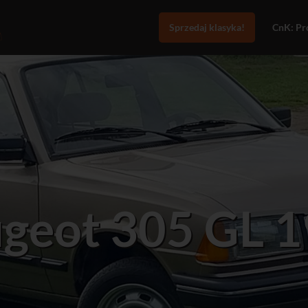
Sprzedaj klasyka!
CnK: Pro
geot 305 GL 