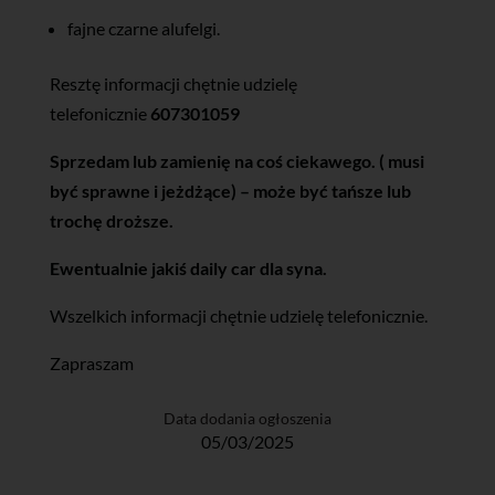
fajne czarne alufelgi.
Resztę informacji chętnie udzielę
telefonicznie
607301059
Sprzedam lub zamienię na coś ciekawego. ( musi
być sprawne i jeżdżące) – może być tańsze lub
trochę droższe.
Ewentualnie jakiś daily car dla syna.
Wszelkich informacji chętnie udzielę telefonicznie.
Zapraszam
Data dodania ogłoszenia
05/03/2025