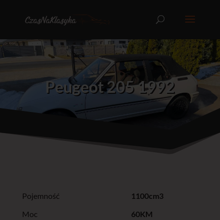
Peugeot 205 1992
Pojemność
1100cm3
Moc
60KM