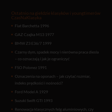
Ostatnio na giełdzie klasyków i youngtimerów
CzasNaKlasyka
Fiat Barchetta 1996
GAZ Czajka M13 1977
BMW Z3 E36/7 1999
Czarny dym, spadek mocy i nierówna praca diesla
– co oznaczają i jak je ograniczyć
FSO Polonez 1991
Oznaczenia na oponach – jak czytać rozmiar,
indeks prędkości i nośności?
Ford Model A 1929
Suzuki Swift GTI 1993
Renowacja klasycznych felg aluminiowych, czy