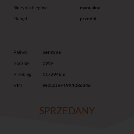
Skrzynia biegów
manualna
Napęd
przedni
Paliwo
benzyna
Rocznik
1999
Przebieg
117294km
VIN
W0L0JBF19X1086346
SPRZEDANY