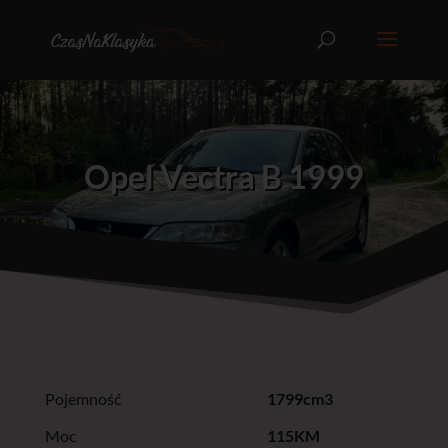
Opel Vectra B 1999
Pojemność
1799cm3
Moc
115KM