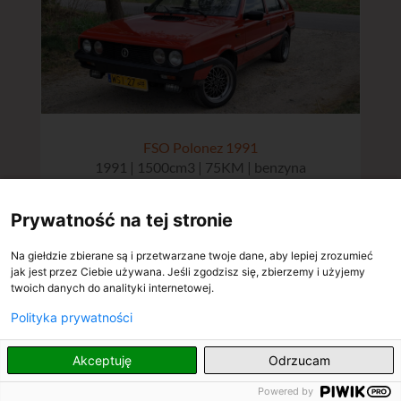
FSO Polonez 1991
1991 | 1500cm3 | 75KM | benzyna
29900 zł
Prywatność na tej stronie
Na giełdzie zbierane są i przetwarzane twoje dane, aby lepiej zrozumieć
jak jest przez Ciebie używana. Jeśli zgodzisz się, zbierzemy i użyjemy
twoich danych do analityki internetowej.
Polityka prywatności
PL
Akceptuję
Odrzucam
Powered by