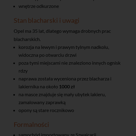
wnętrze odkurzone
Stan blacharski i uwagi
Opel ma 35 lat, dlatego wymaga drobnych prac
blacharskich.
korozja na lewym i prawym tylnym nadkolu,
widoczna po otwarciu drzwi
poza tymi miejscami nie znaleziono innych ognisk
rdzy
naprawa została wyceniona przez blacharza i
lakiernika na około
1000 zł
na masce znajduje się mały ubytek lakieru,
zamalowany zaprawką
opony są stare rocznikowo
Formalności
samochód importowany ze Szwajcarii