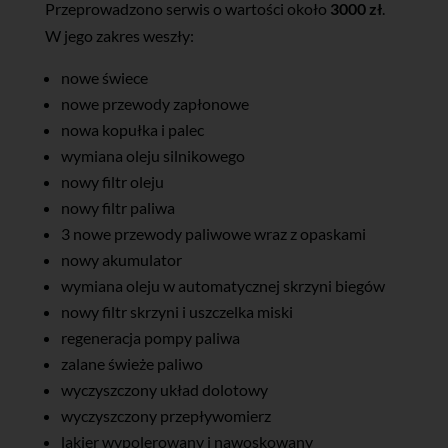
Przeprowadzono serwis o wartości około
3000 zł
.
W jego zakres weszły:
nowe świece
nowe przewody zapłonowe
nowa kopułka i palec
wymiana oleju silnikowego
nowy filtr oleju
nowy filtr paliwa
3 nowe przewody paliwowe wraz z opaskami
nowy akumulator
wymiana oleju w automatycznej skrzyni biegów
nowy filtr skrzyni i uszczelka miski
regeneracja pompy paliwa
zalane świeże paliwo
wyczyszczony układ dolotowy
wyczyszczony przepływomierz
lakier wypolerowany i nawoskowany