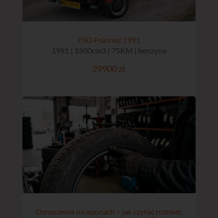
FSO Polonez 1991
1991 | 1500cm3 | 75KM | benzyna
29900 zł
Oznaczenia na oponach – jak czytać rozmiar,