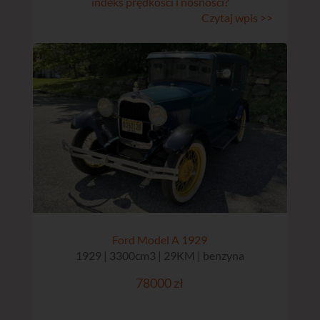
indeks prędkości i nośności?
Czytaj wpis >>
Ford Model A 1929
1929 | 3300cm3 | 29KM | benzyna
78000 zł