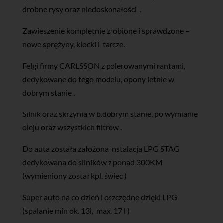
drobne rysy oraz niedoskonałości .
Zawieszenie kompletnie zrobione i sprawdzone –
nowe sprężyny, klocki i tarcze.
Felgi firmy CARLSSON z polerowanymi rantami,
dedykowane do tego modelu, opony letnie w
dobrym stanie .
Silnik oraz skrzynia w b.dobrym stanie, po wymianie
oleju oraz wszystkich filtrów .
Do auta została założona instalacja LPG STAG
dedykowana do silników z ponad 300KM
(wymieniony został kpl. świec )
Super auto na co dzień i oszczędne dzięki LPG
(spalanie min ok. 13l, max. 17 l )