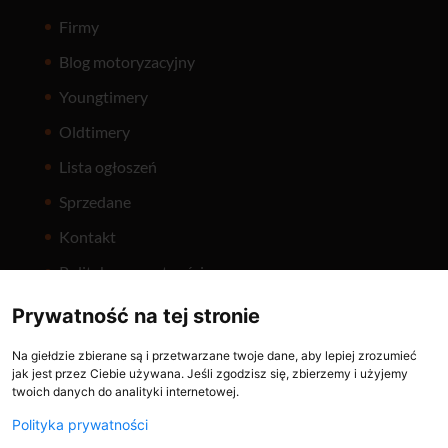
Firmy
Blog motoryzacyjny
Youngtimery
Oldtimery
Lista ogłoszeń
Sprzedane
Kontakt
Polityka prywatności
Prywatność na tej stronie
Na giełdzie zbierane są i przetwarzane twoje dane, aby lepiej zrozumieć
jak jest przez Ciebie używana. Jeśli zgodzisz się, zbierzemy i użyjemy
twoich danych do analityki internetowej.
Holuje.pl
ČasNaVeterána
Polityka prywatności