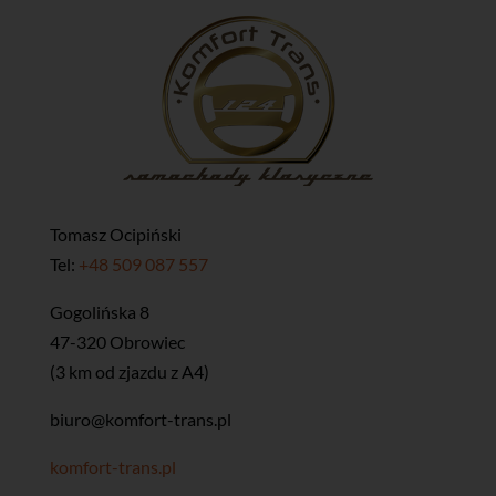
Tomasz Ocipiński
Tel:
+48 509 087 557
​Gogolińska 8
47-320 Obrowiec
(3 km od zjazdu z A4)
biuro@komfort-trans.pl
komfort-trans.pl