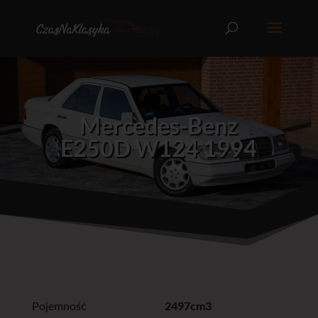
Mercedes-Benz
E250D W124 1994
Pojemność
2497cm3