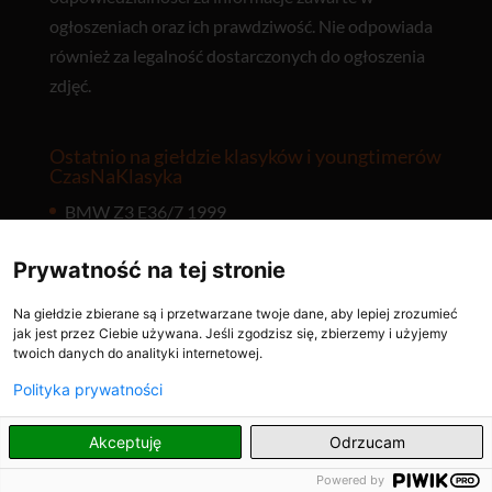
ogłoszeniach oraz ich prawdziwość. Nie odpowiada
również za legalność dostarczonych do ogłoszenia
zdjęć.
Ostatnio na giełdzie klasyków i youngtimerów
CzasNaKlasyka
BMW Z3 E36/7 1999
Czarny dym, spadek mocy i nierówna praca diesla
Prywatność na tej stronie
– co oznaczają i jak je ograniczyć
Na giełdzie zbierane są i przetwarzane twoje dane, aby lepiej zrozumieć
FSO Polonez 1991
jak jest przez Ciebie używana. Jeśli zgodzisz się, zbierzemy i użyjemy
twoich danych do analityki internetowej.
Oznaczenia na oponach – jak czytać rozmiar,
indeks prędkości i nośności?
Polityka prywatności
Ford Model A 1929
PL
Akceptuję
Odrzucam
Suzuki Swift GTI 1993
Powered by