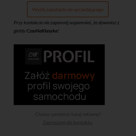
Wyślij zapytanie do sprzedającego
Przy kontakcie nie zapomnij wspomnieć, że dzwonisz z
giełdy
CzasNaKlasyka
!
Chcesz zamieścić tutaj reklamę?
Zapraszam do kontaktu
.