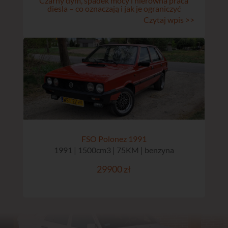
Czarny dym, spadek mocy i nierówna praca
diesla – co oznaczają i jak je ograniczyć
Czytaj wpis >>
FSO Polonez 1991
1991 | 1500cm3 | 75KM | benzyna
29900 zł