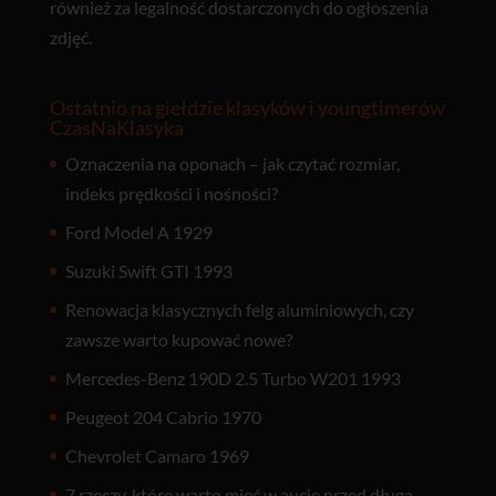
również za legalność dostarczonych do ogłoszenia
zdjęć.
Ostatnio na giełdzie klasyków i youngtimerów
CzasNaKlasyka
Oznaczenia na oponach – jak czytać rozmiar,
indeks prędkości i nośności?
Ford Model A 1929
Suzuki Swift GTI 1993
Renowacja klasycznych felg aluminiowych, czy
zawsze warto kupować nowe?
Mercedes-Benz 190D 2.5 Turbo W201 1993
Peugeot 204 Cabrio 1970
Chevrolet Camaro 1969
7 rzeczy, które warto mieć w aucie przed długą