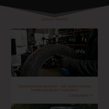
Zobacz również
Oznaczenia na oponach – jak czytać rozmiar,
indeks prędkości i nośności?
Czytaj wpis >>