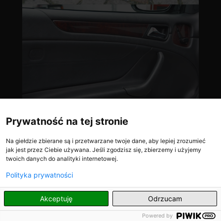
Prywatność na tej stronie
Na giełdzie zbierane są i przetwarzane twoje dane, aby lepiej zrozumieć
jak jest przez Ciebie używana. Jeśli zgodzisz się, zbierzemy i użyjemy
twoich danych do analityki internetowej.
Polityka prywatności
PL
Akceptuję
Odrzucam
Powered by