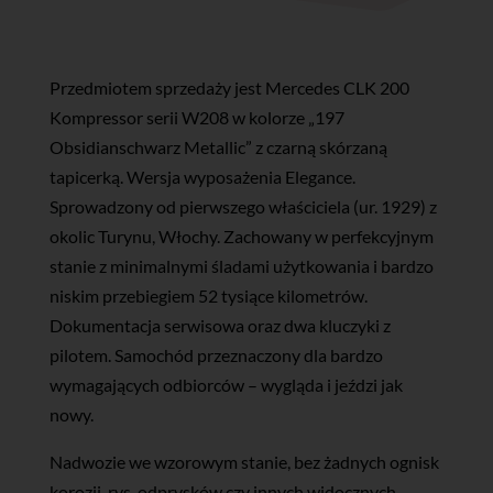
Przedmiotem sprzedaży jest Mercedes CLK 200
Kompressor serii W208 w kolorze „197
Obsidianschwarz Metallic” z czarną skórzaną
tapicerką. Wersja wyposażenia Elegance.
Sprowadzony od pierwszego właściciela (ur. 1929) z
okolic Turynu, Włochy. Zachowany w perfekcyjnym
stanie z minimalnymi śladami użytkowania i bardzo
niskim przebiegiem 52 tysiące kilometrów.
Dokumentacja serwisowa oraz dwa kluczyki z
pilotem. Samochód przeznaczony dla bardzo
wymagających odbiorców – wygląda i jeździ jak
nowy.
Nadwozie we wzorowym stanie, bez żadnych ognisk
korozji, rys, odprysków czy innych widocznych