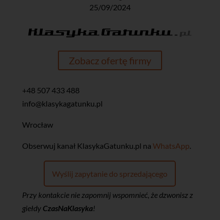
25/09/2024
Zobacz ofertę firmy
+48 507 433 488
info@klasykagatunku.pl
Wrocław
‎Obserwuj kanał KlasykaGatunku.pl na
WhatsApp
.
Wyślij zapytanie do sprzedającego
Przy kontakcie nie zapomnij wspomnieć, że dzwonisz z
giełdy
CzasNaKlasyka
!