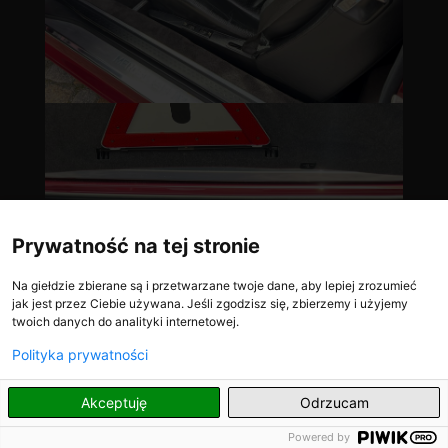
Prywatność na tej stronie
Na giełdzie zbierane są i przetwarzane twoje dane, aby lepiej zrozumieć
jak jest przez Ciebie używana. Jeśli zgodzisz się, zbierzemy i użyjemy
twoich danych do analityki internetowej.
Polityka prywatności
PL
Akceptuję
Odrzucam
Powered by