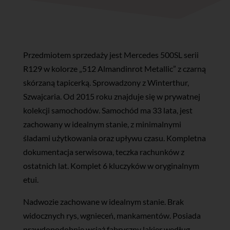
Przedmiotem sprzedaży jest Mercedes 500SL serii
R129 w kolorze „512 Almandinrot Metallic” z czarną
skórzaną tapicerką. Sprowadzony z Winterthur,
Szwajcaria. Od 2015 roku znajduje się w prywatnej
kolekcji samochodów. Samochód ma 33 lata, jest
zachowany w idealnym stanie, z minimalnymi
śladami użytkowania oraz upływu czasu. Kompletna
dokumentacja serwisowa, teczka rachunków z
ostatnich lat. Komplet 6 kluczyków w oryginalnym
etui.
Nadwozie zachowane w idealnym stanie. Brak
widocznych rys, wgnieceń, mankamentów. Posiada
prawdopodobnie wciąż fabryczny lakier według