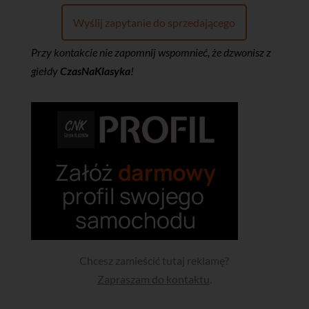
Wyślij zapytanie do sprzedającego
Przy kontakcie nie zapomnij wspomnieć, że dzwonisz z
giełdy
CzasNaKlasyka
!
Chcesz zamieścić tutaj reklamę?
Zapraszam do kontaktu
.