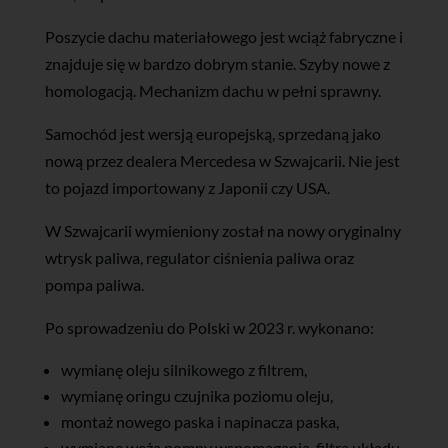
Poszycie dachu materiałowego jest wciąż fabryczne i
znajduje się w bardzo dobrym stanie. Szyby nowe z
homologacją. Mechanizm dachu w pełni sprawny.
Samochód jest wersją europejską, sprzedaną jako
nową przez dealera Mercedesa w Szwajcarii. Nie jest
to pojazd importowany z Japonii czy USA.
W Szwajcarii wymieniony został na nowy oryginalny
wtrysk paliwa, regulator ciśnienia paliwa oraz
pompa paliwa.
Po sprowadzeniu do Polski w 2023 r. wykonano:
wymianę oleju silnikowego z filtrem,
wymianę oringu czujnika poziomu oleju,
montaż nowego paska i napinacza paska,
wymianę węża pompy wspomagania, filtra układu