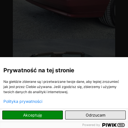
Prywatność na tej stronie
Na giełdzie zbierane są i przetwarzane twoje dane, aby lepiej zrozumieć
jak jest przez Ciebie używana. Jeśli zgodzisz się, zbierzemy i użyjemy
twoich danych do analityki internetowej.
Polityka prywatności
PL
Akceptuję
Odrzucam
Powered by