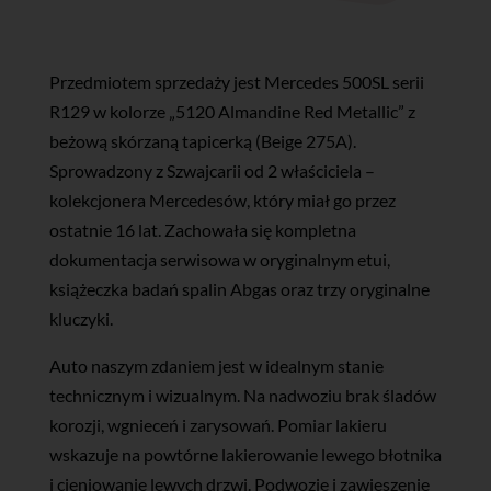
Przedmiotem sprzedaży jest Mercedes 500SL serii
R129 w kolorze „5120 Almandine Red Metallic” z
beżową skórzaną tapicerką (Beige 275A).
Sprowadzony z Szwajcarii od 2 właściciela –
kolekcjonera Mercedesów, który miał go przez
ostatnie 16 lat. Zachowała się kompletna
dokumentacja serwisowa w oryginalnym etui,
książeczka badań spalin Abgas oraz trzy oryginalne
kluczyki.
Auto naszym zdaniem jest w idealnym stanie
technicznym i wizualnym. Na nadwoziu brak śladów
korozji, wgnieceń i zarysowań. Pomiar lakieru
wskazuje na powtórne lakierowanie lewego błotnika
i cieniowanie lewych drzwi. Podwozie i zawieszenie