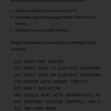
W czerwcu 2026 w samochodzie wykonano:
wymianę klocków hamulcowych P/T,
wymianę oleju silnikowego Millers 5W40 wraz z
filtrem,
montaż nowej uszczelki anteny.
Bogate wyposażenie samochodu, w którego skład
wchodzi:
228 AUXILIARY HEATER

241 FRONT SEAT LH ELECTRIC ADJUSTABLE WI
242 FRONT SEAT RH ELECTRIC ADJUSTABLE WI
246 MIRROR WITH MEMORY CIRCUIT

283 DRAFT DEFLECTOR

406 SINGLE SEAT WITH ORTHOPAEDIC FRONT 
444 TEMPOMAT (CRUISE CONTROL) AND AIRBAG
452 TWO-TONE HORN
