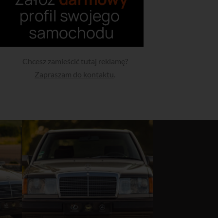
Chcesz zamieścić tutaj reklamę?
Zapraszam do kontaktu
.