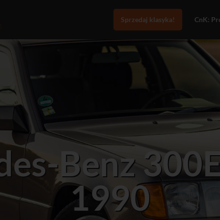
Sprzedaj klasyka!
CnK: Pro
des-Benz 300
1990