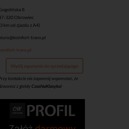
​Gogolińska 8
47-320 Obrowiec
(3 km od zjazdu z A4)
biuro@komfort-trans.pl
komfort-trans.pl
Wyślij zapytanie do sprzedającego
Przy kontakcie nie zapomnij wspomnieć, że
dzwonisz z giełdy
CzasNaKlasyka
!