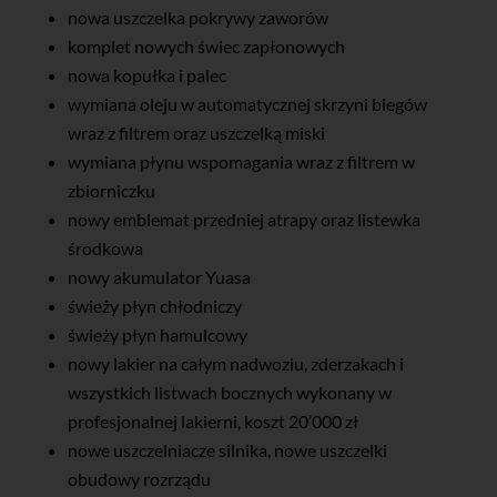
nowa uszczelka pokrywy zaworów
komplet nowych świec zapłonowych
nowa kopułka i palec
wymiana oleju w automatycznej skrzyni biegów
wraz z filtrem oraz uszczelką miski
wymiana płynu wspomagania wraz z filtrem w
zbiorniczku
nowy emblemat przedniej atrapy oraz listewka
środkowa
nowy akumulator Yuasa
świeży płyn chłodniczy
świeży płyn hamulcowy
nowy lakier na całym nadwoziu, zderzakach i
wszystkich listwach bocznych wykonany w
profesjonalnej lakierni, koszt 20’000 zł
nowe uszczelniacze silnika, nowe uszczelki
obudowy rozrządu