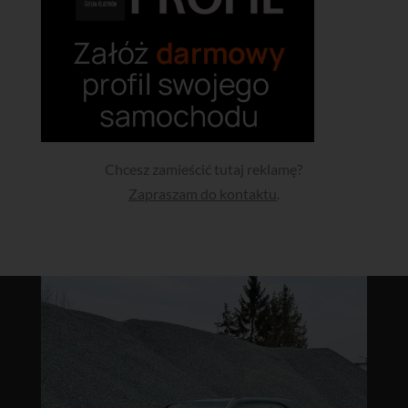
Chcesz zamieścić tutaj reklamę?
Zapraszam do kontaktu
.