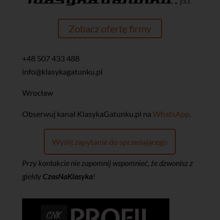
Zobacz ofertę firmy
+48 507 433 488
info@klasykagatunku.pl
Wrocław
‎Obserwuj kanał KlasykaGatunku.pl na
WhatsApp
.
Wyślij zapytanie do sprzedającego
Przy kontakcie nie zapomnij wspomnieć, że dzwonisz z
giełdy
CzasNaKlasyka
!