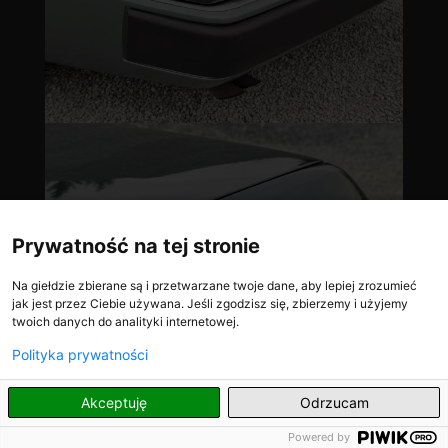
Prywatność na tej stronie
Na giełdzie zbierane są i przetwarzane twoje dane, aby lepiej zrozumieć
jak jest przez Ciebie używana. Jeśli zgodzisz się, zbierzemy i użyjemy
twoich danych do analityki internetowej.
Polityka prywatności
PL
Akceptuję
Odrzucam
Powered by