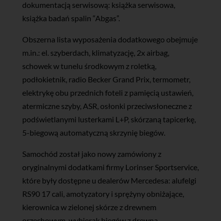
dokumentacją serwisową: książka serwisowa,
książka badań spalin “Abgas”.
Obszerna lista wyposażenia dodatkowego obejmuje
m.in.: el. szyberdach, klimatyzację, 2x airbag,
schowek w tunelu środkowym z roletką,
podłokietnik, radio Becker Grand Prix, termometr,
elektrykę obu przednich foteli z pamięcią ustawień,
atermiczne szyby, ASR, osłonki przeciwsłoneczne z
podświetlanymi lusterkami L+P, skórzaną tapicerkę,
5-biegową automatyczną skrzynię biegów.
Samochód został jako nowy zamówiony z
oryginalnymi dodatkami firmy Lorinser Sportservice,
które były dostępne u dealerów Mercedesa: alufelgi
RS90 17 cali, amotyzatory i sprężyny obniżające,
kierownica w zielonej skórze z drewnem
orzechowym, wybierak biegów z drewna