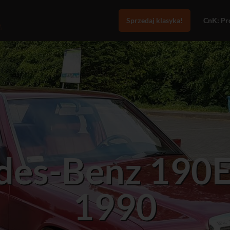
Sprzedaj klasyka!
CnK: Pro
des-Benz 190
1990