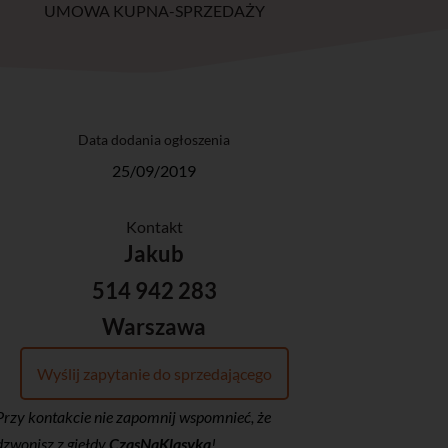
UMOWA KUPNA-SPRZEDAŻY
Data dodania ogłoszenia
25/09/2019
Kontakt
Jakub
514 942 283
Warszawa
Wyślij zapytanie do sprzedającego
Przy kontakcie nie zapomnij wspomnieć, że
dzwonisz z giełdy
CzasNaKlasyka
!