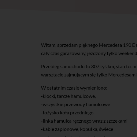
Witam, sprzedam pięknego Mercedesa 190 E si
cały czas garażowany, jeżdżony tylko weeken
Przebieg samochodu to 307 tyś km, stan tech
warsztacie zajmującym się tylko Mercedesami
W ostatnim czasie wymieniono:
-klocki, tarcze hamulcowe,
-wszystkie przewody hamulcowe
-łożysko koła przedniego
-linka hamulca ręcznego wraz z szczekami
-kable zapłonowe, kopułka, świece