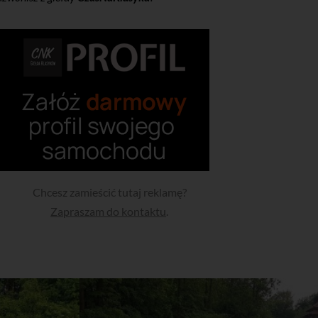
Chcesz zamieścić tutaj reklamę?
Zapraszam do kontaktu
.