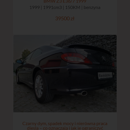
BMW Z3 E36/7 1999
1999 | 1991cm3 | 150KM | benzyna
39500 zł
Czarny dym, spadek mocy i nierówna praca
diesla – co oznaczają i jak je ograniczyć