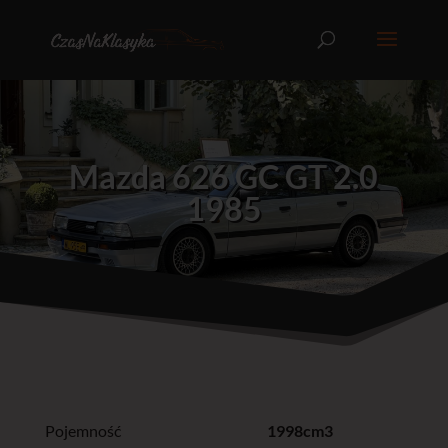
Mazda 626 GC GT 2.0
1985
Pojemność
1998cm3