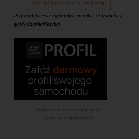
Wyślij zapytanie do sprzedającego
Przy kontakcie nie zapomnij wspomnieć, że dzwonisz z
giełdy
CzasNaKlasyka
!
Chcesz zamieścić tutaj reklamę?
Zapraszam do kontaktu
.