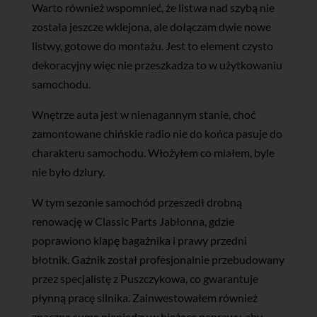
Warto również wspomnieć, że listwa nad szybą nie
została jeszcze wklejona, ale dołączam dwie nowe
listwy, gotowe do montażu. Jest to element czysto
dekoracyjny więc nie przeszkadza to w użytkowaniu
samochodu.
Wnętrze auta jest w nienagannym stanie, choć
zamontowane chińskie radio nie do końca pasuje do
charakteru samochodu. Włożyłem co miałem, byle
nie było dziury.
W tym sezonie samochód przeszedł drobną
renowację w Classic Parts Jabłonna, gdzie
poprawiono klapę bagażnika i prawy przedni
błotnik. Gaźnik został profesjonalnie przebudowany
przez specjalistę z Puszczykowa, co gwarantuje
płynną pracę silnika. Zainwestowałem również
znaczną sumę pieniędzy w bieżące naprawy, aby