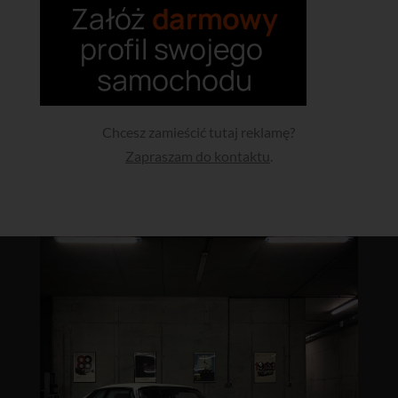
Chcesz zamieścić tutaj reklamę?
Zapraszam do kontaktu
.