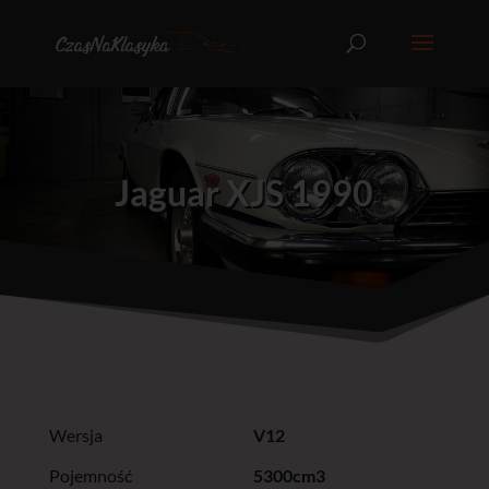
Jaguar XJS 1990
Wersja
V12
Pojemność
5300cm3