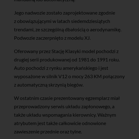
Jego nadwozie zostało zaprojektowane zgodnie
z obowiązującymi w latach siedemdziesiątych
trendami, ze szczególną dbałością o aerodynamikę.
Podwozie zaczerpnięto z modelu XJ.
Oferowany przez Stację Klasyki model pochodzi z
drugiej serii produkowanej od 1981 do 1991 roku.
Auto pochodzi z rynku amerykańskiego i jest
wyposażone w silnik V12 o mocy 263 KM połączony
z automatyczną skrzynią biegów.
W ostatnim czasie prezentowany egzemplarz miał
przeprowadzony serwis układu zapłonowego, a
także układu wspomagania kierownicy. Ważnym
atrybutem jest także całkowicie odnowione
zawieszenie przednie oraz tylne.