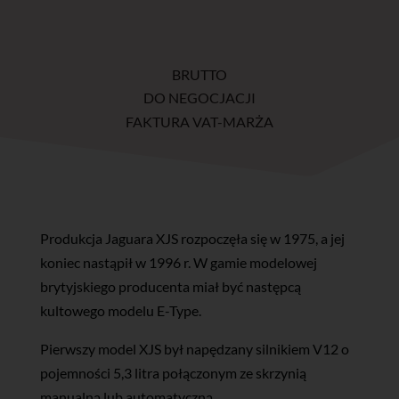
BRUTTO
DO NEGOCJACJI
FAKTURA VAT-MARŻA
Produkcja Jaguara XJS rozpoczęła się w 1975, a jej
koniec nastąpił w 1996 r. W gamie modelowej
brytyjskiego producenta miał być następcą
kultowego modelu E-Type.
Pierwszy model XJS był napędzany silnikiem V12 o
pojemności 5,3 litra połączonym ze skrzynią
manualną lub automatyczną.