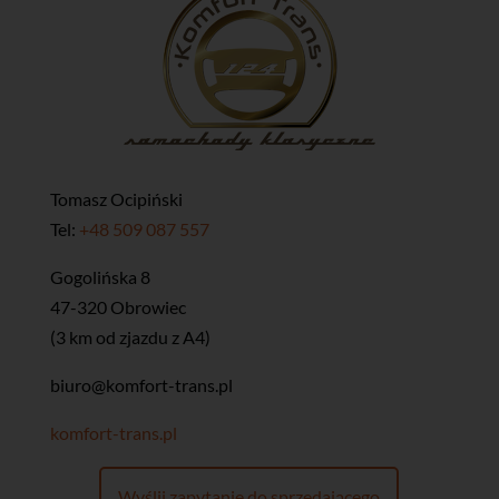
Tomasz Ocipiński
Tel:
+48 509 087 557
​Gogolińska 8
47-320 Obrowiec
(3 km od zjazdu z A4)
biuro@komfort-trans.pl
komfort-trans.pl
Wyślij zapytanie do sprzedającego