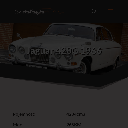
Jaguar 420G 1966
Pojemność
4234cm3
Moc
265KM