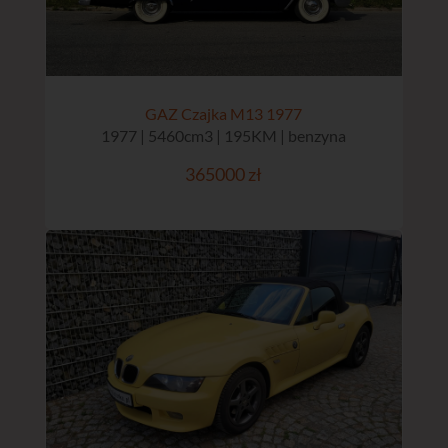
GAZ Czajka M13 1977
1977 | 5460cm3 | 195KM | benzyna
365000 zł