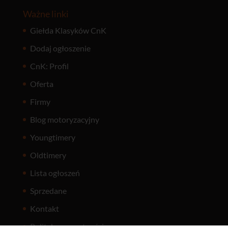
Ważne linki
Giełda Klasyków CnK
Dodaj ogłoszenie
CnK: Profil
Oferta
Firmy
Blog motoryzacyjny
Youngtimery
Oldtimery
Lista ogłoszeń
Sprzedane
Kontakt
Polityka prywatności