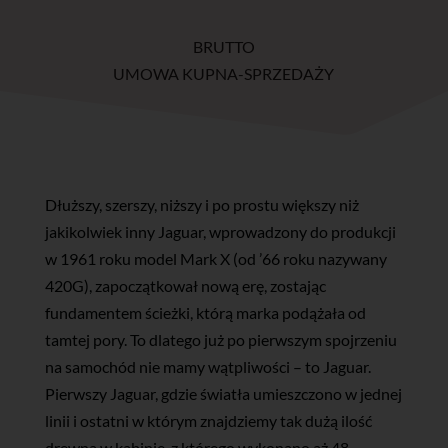
BRUTTO
UMOWA KUPNA-SPRZEDAŻY
Dłuższy, szerszy, niższy i po prostu większy niż
jakikolwiek inny Jaguar, wprowadzony do produkcji
w 1961 roku model Mark X (od ’66 roku nazywany
420G), zapoczątkował nową erę, zostając
fundamentem ścieżki, którą marka podążała od
tamtej pory. To dlatego już po pierwszym spojrzeniu
na samochód nie mamy wątpliwości – to Jaguar.
Pierwszy Jaguar, gdzie światła umieszczono w jednej
linii i ostatni w którym znajdziemy tak dużą ilość
drewna w kabinie, z którego wykonano aż 48