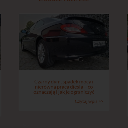
Czarny dym, spadek mocy i
nierówna praca diesla – co
oznaczają i jak je ograniczyć
Czytaj wpis >>