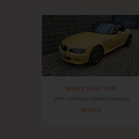
BMW Z3 E36/7 1999
1999 | 1991cm3 | 150KM | benzyna
39500 zł