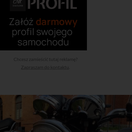
Chcesz zamieścić tutaj reklamę?
Zapraszam do kontaktu
.