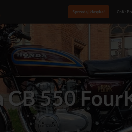
Sprzedaj klasyka!
CnK: Pro
 CB 550 Four