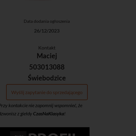
Data dodania ogłoszenia
26/12/2023
Kontakt
Maciej
503013088
Świebodzice
Wyślij zapytanie do sprzedającego
Przy kontakcie nie zapomnij wspomnieć, że
dzwonisz z giełdy
CzasNaKlasyka
!