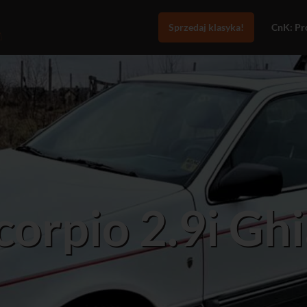
Sprzedaj klasyka!
CnK: Pro
corpio 2.9i Gh