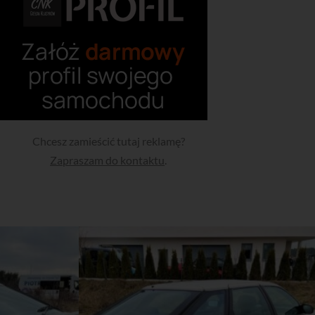
Chcesz zamieścić tutaj reklamę?
Zapraszam do kontaktu
.