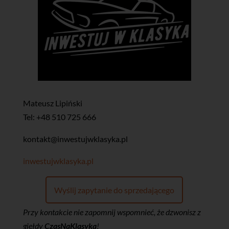
Mateusz Lipiński
Tel: +48 510 725 666
kontakt@inwestujwklasyka.pl
inwestujwklasyka.pl
Wyślij zapytanie do sprzedającego
Przy kontakcie nie zapomnij wspomnieć, że dzwonisz z
giełdy
CzasNaKlasyka
!