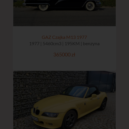
GAZ Czajka M13 1977
1977 | 5460cm3 | 195KM | benzyna
365000 zł