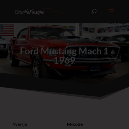
Ford Mustang Mach 1
1969
Wersja
M-code