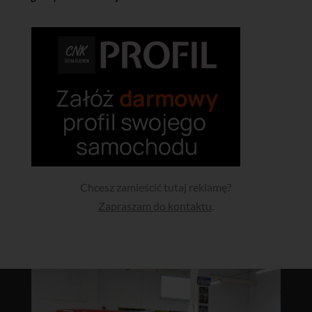
Chcesz zamieścić tutaj reklamę?
Zapraszam do kontaktu
.