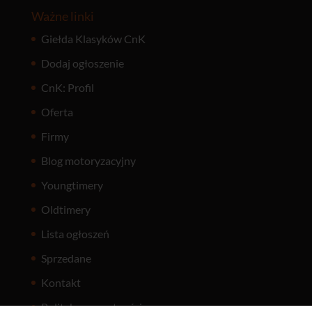
Ważne linki
Giełda Klasyków CnK
Dodaj ogłoszenie
CnK: Profil
Oferta
Firmy
Blog motoryzacyjny
Youngtimery
Oldtimery
Lista ogłoszeń
Sprzedane
Kontakt
Polityka prywatności