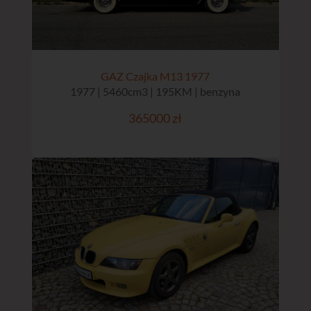
GAZ Czajka M13 1977
1977 | 5460cm3 | 195KM | benzyna
365000 zł