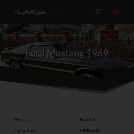
Ford Mustang 1969
Wersja
Mach 1
Pojemność
5800cm3