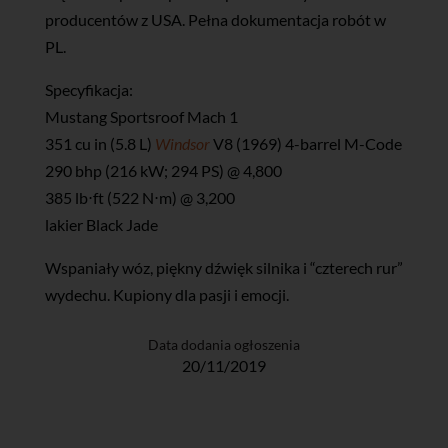
producentów z USA. Pełna dokumentacja robót w
PL.
Specyfikacja:
Mustang Sportsroof Mach 1
351 cu in (5.8 L)
Windsor
V8 (1969) 4-barrel M-Code
290 bhp (216 kW; 294 PS) @ 4,800
385 lb⋅ft (522 N⋅m) @ 3,200
lakier Black Jade
Wspaniały wóz, piękny dźwięk silnika i “czterech rur”
wydechu. Kupiony dla pasji i emocji.
Data dodania ogłoszenia
20/11/2019