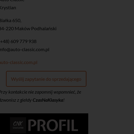
Krystian
Białka 650,
34-220 Maków Podhalański
(+48) 609 779 938
info@auto-classic.com.pl
auto-classic.com.pl
Wyślij zapytanie do sprzedającego
Przy kontakcie nie zapomnij wspomnieć, że
dzwonisz z giełdy
CzasNaKlasyka
!