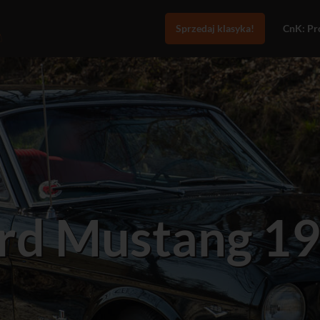
Sprzedaj klasyka!
CnK: Pro
rd Mustang 1