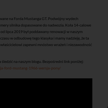
zowane na Forda Mustanga GT. Podwójny wydech
mery silnika dopasowane do nadwozia. Koła 14-calowe
d od lipca 2019 był poddawany renowacji w naszym
 czasu w odbudowę tego klasyka i mamy nadzieję, że ta
łaścicielowi zapewni mnóstwo wrażeń i niezawodność
a śledzić na naszym blogu. Bezpośredni link poniżej:
cja-ford-mustang-1966-wersja-pony/