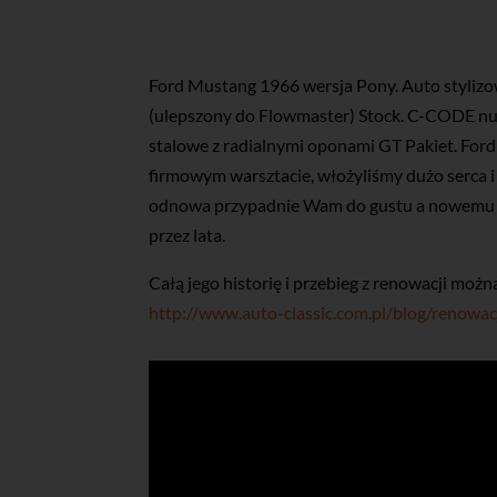
Ford Mustang 1966 wersja Pony. Auto styli
(ulepszony do Flowmaster) Stock. C-CODE nu
stalowe z radialnymi oponami GT Pakiet. For
firmowym warsztacie, włożyliśmy dużo serca i
odnowa przypadnie Wam do gustu a nowemu w
przez lata.
Całą jego historię i przebieg z renowacji możn
http://www.auto-classic.com.pl/blog/renowa