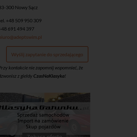
33-300 Nowy Sącz
tel. +48 509 950 309
+48 691 494 397
biuro@adeptswim.pl
Wyślij zapytanie do sprzedającego
Przy kontakcie nie zapomnij wspomnieć, że
dzwonisz z giełdy
CzasNaKlasyka
!