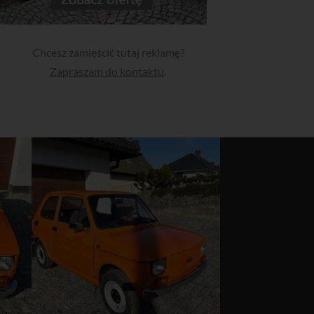
Chcesz zamieścić tutaj reklamę?
Zapraszam do kontaktu
.