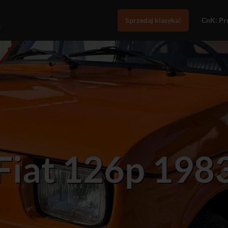
Sprzedaj klasyka!
CnK: Pro
Fiat 126p 198