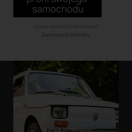
Chcesz zamieścić tutaj reklamę?
Zapraszam do kontaktu
.