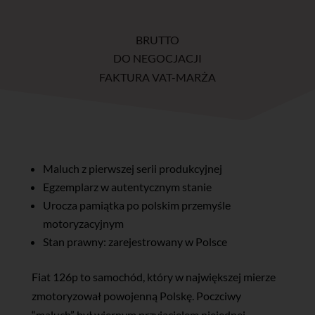
BRUTTO
DO NEGOCJACJI
FAKTURA VAT-MARŻA
Maluch z pierwszej serii produkcyjnej
Egzemplarz w autentycznym stanie
Urocza pamiątka po polskim przemyśle
motoryzacyjnym
Stan prawny: zarejestrowany w Polsce
Fiat 126p to samochód, który w największej mierze
zmotoryzował powojenną Polskę. Poczciwy
“maluch” był wiernym przyjacielem niejednej