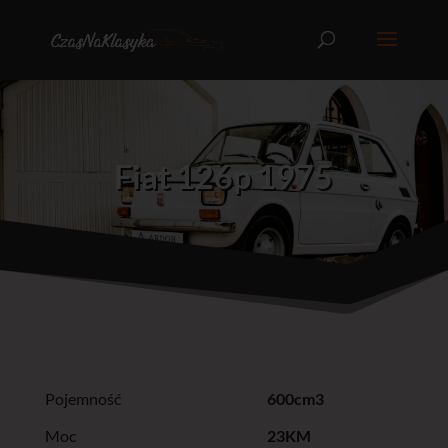
Fiat 126p 1975
Pojemność
600cm3
Moc
23KM