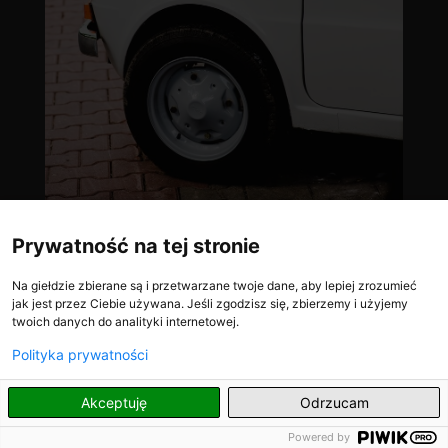
Prywatność na tej stronie
Na giełdzie zbierane są i przetwarzane twoje dane, aby lepiej zrozumieć
jak jest przez Ciebie używana. Jeśli zgodzisz się, zbierzemy i użyjemy
twoich danych do analityki internetowej.
Polityka prywatności
PL
Akceptuję
Odrzucam
Powered by